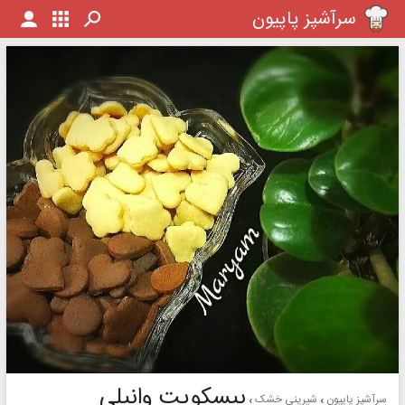
سرآشپز پاپیون
بیسکویت وانیلی
سرآشپز پاپیون
شیرینی خشک