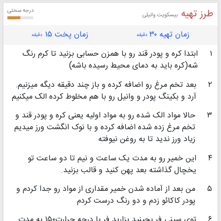
طرز تهیه
درجه سختی
بیسکویت وانیلی
زمان تهیه ۳۰
زمان پخت ۱۵
دقیقه
دقیقه
۱
ابتدا کره و پودر قند رو با همزن حسابی بزنید تا کرم رنگ
شه(کره باید به دمای محیط رسیده باشه)
۲
بعد تخم مرغ رو اضافه کرده و باز چند دقیقه دیگه میزنیم.
آرد و بکینگ پودر و وانیل رو با هم مخلوط کرده الک میکنیم
۳
حالا مواد الک شده رو به مواد اولیه یعنی کره و پودر قند و
تخم مرغ زده شده اضافه کرده و با نوک انگشت ورز میدیم
زیاد ورز ندید تا به روغن نیوفته
۴
این خمیر رو به مدت یک ساعت و نیم تا دو ساعت تو
یخچال گذاشته بعد پهن کنید و قالب بزنید.
۵
من بعد از آماده شدن خمیر مقداری از مواد رو جدا کردم و
پودر کاکائو زدم و دو رنگ درست کردم
۶
توی سینی فر بچینید بزارید فر با درجه حرارت۱۵۰ به مدت