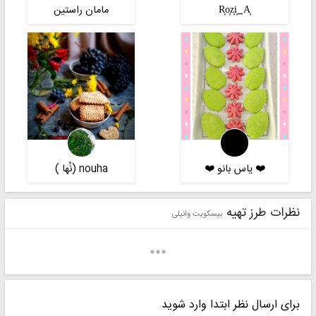
R͎o͎z͎i͎_A͎
مامان راستین
❤️ یاس بانو ❤️
nouha (نُها )
نظرات طرز تهیه
بیسکویت وانیلی
برای ارسال نظر ابتدا وارد شوید