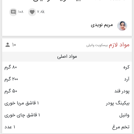
۱۰۸
۷.۸k


مریم نویدی
مواد لازم
۱۰

بیسکویت وانیلی
مواد اصلی
کره
۸۰ گرم
آرد
۲۰۰ گرم
پودر قند
۵۰ گرم
بیکینگ پودر
۱ قاشق مربا خوری
وانیل
۱ قاشق چای خوری
تخم مرغ
۱ عدد