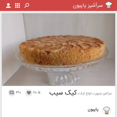
سرآشپز پاپیون
کیک سیب
۴۹۰
۶۸.۱k


سرآشپز پاپیون
انواع کیک
پاپیون