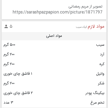
تصویر از مریم رمضانی
https://sarashpazpapion.com/picture/1871797
مواد لازم
۵

کیک سیب
مواد اصلی
سیب
۵۰۰ گرم
آرد
۲۰۰ گرم
کره
۲۰۰ گرم
وانیل
۱ قاشق چای خوری
شکر
۲۰۰ گرم
بیکینگ پودر
۲ قاشق چای خوری
تخم مرغ
۳ عدد