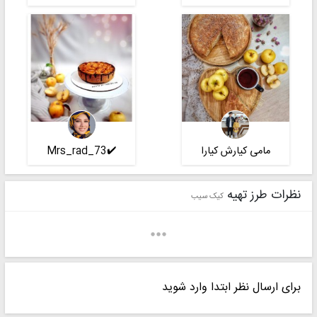
مامی کیارش کیارا
✔️Mrs_rad_73
نظرات طرز تهیه
کیک سیب
برای ارسال نظر ابتدا وارد شوید
_nafiseh.64
Irana.y