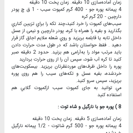
زمان آماده‌سازی 10 دقیقه. زمان پخت 10 دقیقه
4 پیمانه پوره جو - 400 گرم کمپوت سیب - 1 ق چ پودر
دارچین - 20 گرم کره
سیب‌های کمپوت را خرد کنید،چند تكه را براي تزيين كناري
بگذاريد و بقيه را همراه با کره، پودر دارچین و نیمی از عسل
داخل تابه یا قابلمه بریزید و روي شعله ملايم اجاق گاز قرار
دهيد . فقط حواستان باشد كه در طول مدت حرارت دادن
بايد مرتب مواد را به‌آرامی هم بزنید. حدود 2 دقیقه صبر
کنید تا کره آب شود، سپس آن را از روی حرارت بردارید
پوره را داخل ظرف‌های موردنظرتان بریزید. بیسکویت‌های
خردشده، بقیه عسل و تکه‌های سیب را هم روی پوره
بریزید، سپس سرو کنید.
مي توانيد به جای كمپوت سيب ازكمپوت گلابي هم
استفاده كنيد
8 ) پوره جو با نارگیل و شاه توت :
زمان آماده‌سازی 5 دقیقه. زمان پخت 10 دقیقه
4 پیمانه پوره جو - 500 گرم شاتوت - 1/2 پیمانه نارگیل