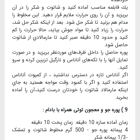
خردشده
يك قابلمه مناسب آماده كنيد و شاتوت و شكر را در آن
بريزيد و آن را روی حرارت ملايم قرار دهيد. اين مخلوط را
مدام هم بزنید تا شکر حل شود. بعد از اينكه شكر حل شد،
حرارت را زیاد کنید تا مواد جوش بیاید، حالا حرارت را کم
کنید و حدود 10 دقیقه صبر کنید تا مارمالادي از شاتوت
حاصل شود.
پوره حاصل را داخل ظرف‌های موردنظر بریزید و در صورت
تمایل آ‌نها را با تکه‌های آناناس و نارگیل تزیین کرده و سرو
کنید.
اگر آناناس تازه در دسترس نداشتيد ، از كمپوت آناناس
استفاده كنيد و اگر با كمبود وقت مواجه هستيد به جاي
اينكه مارمالاد شاتوت را خودتان درست كنيد،آن را آماده
بخريد.
9 ) پوره جو و معجون توتی همراه با بادام :
زمان آماده سازه 10 دقیقه. زمان پخت 10 دقیقه
4 پیمانه پوره جو - 500 گرم مخلوط شاتوت و تمشک
-1/3 پیمانه شکر