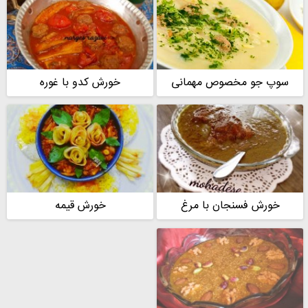
سوپ جو مخصوص مهمانی
خورش کدو با غوره
خورش فسنجان با مرغ
خورش قیمه