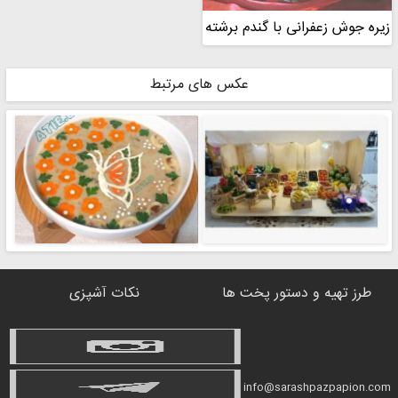
زیره جوش زعفرانی با گندم برشته
عکس های مرتبط
طرز تهیه و دستور پخت ها
نکات آشپزی
info@sarashpazpapion.com