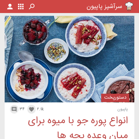
سرآشپز پاپیون
دستورپخت
پاپیون
۲.۱k
۳۴


انواع پوره جو با میوه برای
میان وعده بچه ها