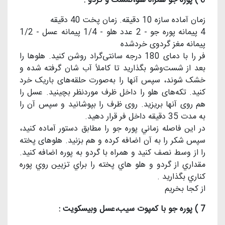
6 ) پوره جو همراه هلو،تمشک و گردو :
زمان آماده سازه 10 دقیقه. زمان پخت 40 دقیقه
4 پیمانه پوره جو - 2 عدد هلو - 1/4 پیمانه عسل - 1/2
پیمانه مغز گردوی خردشده
فر را با دمای 180 درجه سانتی‌گراد روشن کنید. هلوها را
بعد از شست‌وشو بگذارید تا کاملاً آب شان گرفته ‌شده و
خشک شوند، سپس آنها را به‌صورت حلقه‌های باریک خرد
کنید. تکه‌های هلو را داخل ظرف موردنظر بچینید. عسل را
هم روی آنها بریزید. روی ظرف را بپوشانید و سپس آن را
به مدت 35 دقیقه داخل فر قرار دهید.
در این فاصله زماني پوره جو را مطابق دستور آماده کنید،
سپس شکر را به آن اضافه کرده و هم بزنید. هلوهای پخته
را از وسط نصف کنید و همراه با گردو به پوره اضافه کنید.
مقداري از گردو و هلو هاي پخته را براي تزيين روي پوره
كناري بگذاريد .
از كجا بخريم
7 ) پوره جو با کمپوت سیب،عسل وبیسکویت :