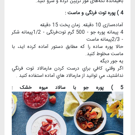
باقیمانده تکه‌های موز تزیین کرده و سرو کنید.
4 ) پوره توت فرنگی و ماست :
آماده‌سازی 10 دقیقه. زمان پخت 15 دقیقه
4 پیمانه پوره جو - 500 گرم توت‌فرنگی - 1/2پیمانه شکر
- 2/3پیمانه ماست
حالا پوره‌ ساده را که مطابق دستور آماده کرده ايد، با
ماست مخلوط کنید.
يه جور ديگه
اگر وقتي كافي براي درست كردن مارمالاد توت فرنگي
نداشتيد، مي توانيد از مارمالاد هاي آماده استفاده كنيد .
5 ) پوره جو با سالاد میوه خشک :