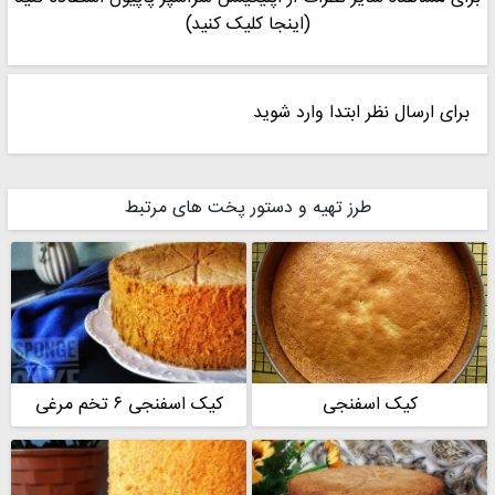
واتس آپ من پیام بده 😊🙏
(اینجا کلیک کنید)
اگر هم دلتون خواست مستقیم از طرف خودم شرکت کنید واتس آپ و
تلگرام پیام بدید.
09178843299
برای ارسال نظر ابتدا وارد شوید
طرز تهیه و دستور پخت های مرتبط
کیک اسفنجی
کیک اسفنجی ۶ تخم مرغی