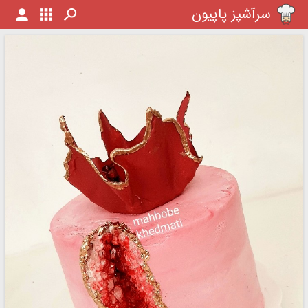
سرآشپز پاپیون