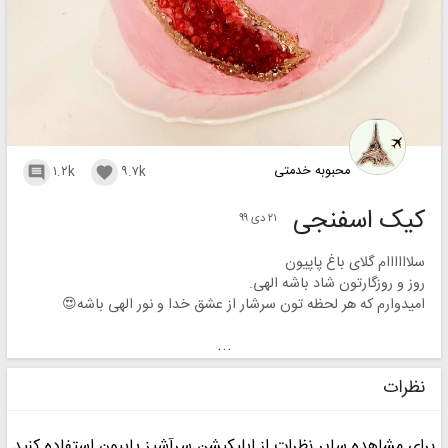
محبوبه خدمتی
۱.۲k
۹.۷k


کیک اسفنجی
۲۱ دی ۹۹
سلاااااام گلای باغ پاپیون
روز و روزگارتون شاد باشه الهی.
امیدوارم که هر لحظه تون سرشار از عشق خدا و نور الهی باشه😍
عزیزای دلم این کیک با تکنیک ژئود زده شده و کاسه اش هم شکلاتیه.
...
برا عزیزانی که علاقه مند به یادگیری دوره های مختلف شامل حکاکی و
سفره آرایی، تزیین کیک، شیرینی ،آشپزی سنتی و آشپزی مدرن، انواع
نظرات
دسر و ژله و ژله تزریقی و .... دارن دوره های آموزشی مجزا گذاشتم.
۸۰ نفر از عزیزان مدیر فروش من هستن و تبلیغات میکنن .
اگر کسی میتونه برای دوره هام هنرجو جذب کنه و حقوق دریافت کنه،
برای مشاهده سایر نظرات از اپلیکیشن سرآشپز پاپیون استفاده کنید