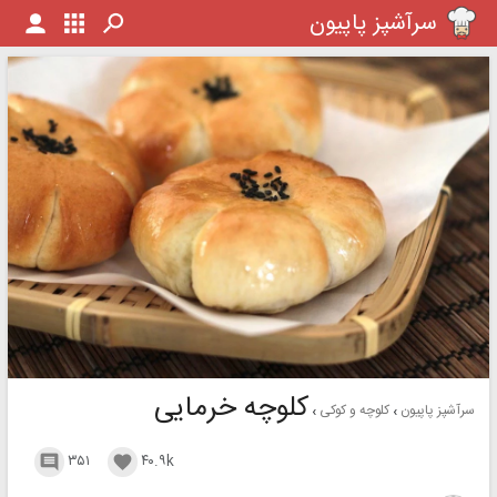
سرآشپز پاپیون
کلوچه خرمایی
سرآشپز پاپیون
کلوچه و کوکی
۳۵۱
۴۰.۹k

