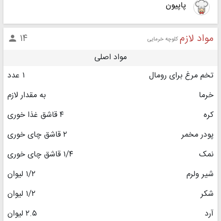
پاپیون
مواد لازم
۱۴

کلوچه خرمایی
مواد اصلی
تخم مرغ برای رومال
۱ عدد
خرما
به مقدار لازم
کره
۴ قاشق غذا خوری
پودر مخمر
۲ قاشق چای خوری
نمک
۱/۴ قاشق چای خوری
شیر ولرم
۱/۲ لیوان
شکر
۱/۲ لیوان
آرد
۲.۵ لیوان