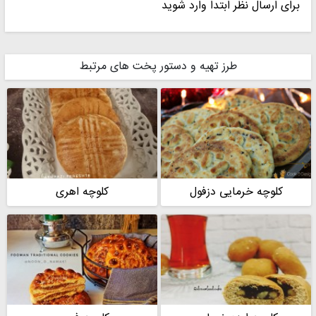
برای ارسال نظر ابتدا وارد شوید
پریسا❤️
پریسا❤️
طرز تهیه و دستور پخت های مرتبط
sedi
zahra mousavi
کلوچه خرمایی دزفول
کلوچه اهری