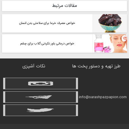
مقالات مرتبط
خواص مصرف خرما برای سلامتی بدن انسان
خواص درمانی باور نکردنی گلاب برای چشم
طرز تهیه و دستور پخت ها
نکات آشپزی
info@sarashpazpapion.com