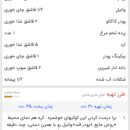
وانیل
۱/۲ قاشق چای خوری
پودر کاکائو
۲ قاشق غذا خوری
زرده تخم مرغ
۱ عدد
آرد
۵ قاشق غذا خوری
بیکینگ پودر
۱ قاشق چای خوری
دانه انار شیرین
۲ قاشق سوپ خوری
شکلات آب شده
۱/۲ پیمانه
طرز تهیه
درجه سختی
کوکی اناری یلدایی
زمان تهیه ۳۰
زمان پخت ۳۵
دقیقه
دقیقه
۱
برا درست کردن این کوکیهای خوشمزه : کره هم دمای محیط
+روغن مایع +پودر قند+وانیل رو با همزن دستی، چند دقیقه