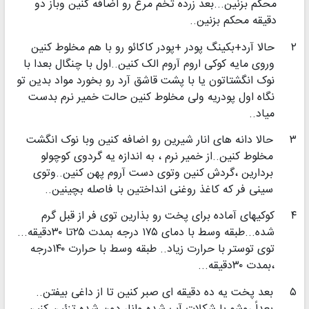
محکم بزنین...بعد زرده تخم مرغ رو اضافه کنین وباز دو
دقیقه محکم بزنین..
۲
حالا آرد+بکینگ پودر +پودر کاکائو رو با هم مخلوط کنین
وروی مایه کوکی اروم آروم الک کنین..اول با چنگال بعدا با
نوک انگشتاتون یا با پشت قاشق آرد رو بخورد مواد بدین تو
نگاه اول پودریه ولی مخلوط کنین حالت خمیر نرم بدست
میاد..
۳
حالا دانه های انار شیرین رو اضافه کنین وبا نوک انگشت
مخلوط کنین..از خمیر نرم ، به اندازه یه گردوی کوچولو
بردارین ،گردش کنین وتوی دست آروم پهن کنین..وتوی
سینی فر که کاغذ روغنی انداختین با فاصله بچینین..
۴
کوکیهای آماده برای پخت رو بذارین توی فر از قبل گرم
شده...طبقه وسط با دمای ۱۷۵ درجه بمدت ۲۵تا ۳۰دقیقه...
توی توستر با حرارت زیاد.. طبقه وسط با حرارت ۱۴۰درجه
،بمدت ۳۰دقیقه...
۵
بعد پخت یه ده دقیقه ای صبر کنین تا از داغی بیفتن..