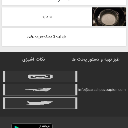
بن ماری
طرز تهیه 3 ماسک صورت بهاری
طرز تهیه و دستور پخت ها
نکات آشپزی
info@sarashpazpapion.com