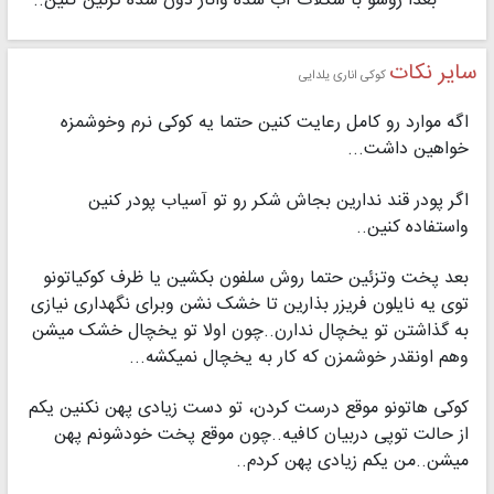
بعداً روشو با شکلات آب شده وانار دون شده تزئین کنین..
سایر نکات
کوکی اناری یلدایی
اگه موارد رو کامل رعایت کنین حتما یه کوکی نرم وخوشمزه
خواهین داشت...
اگر پودر قند ندارین بجاش شکر رو تو آسیاب پودر کنین
واستفاده کنین..
بعد پخت وتزئین حتما روش سلفون بکشین یا ظرف کوکیاتونو
توی یه نایلون فریزر بذارین تا خشک نشن وبرای نگهداری نیازی
به گذاشتن تو یخچال ندارن..چون اولا تو یخچال خشک میشن
وهم اونقدر خوشمزن که کار به یخچال نمیکشه...
کوکی هاتونو موقع درست کردن، تو دست زیادی پهن نکنین یکم
از حالت توپی دربیان کافیه..چون موقع پخت خودشونم پهن
میشن..من یکم زیادی پهن کردم..