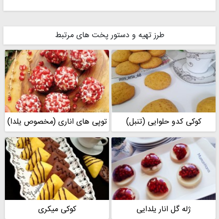
Arezoo 1360
آرزو...
طرز تهیه و دستور پخت های مرتبط
کوکی کدو حلوایی (تنبل)
توپی های اناری (مخصوص یلدا)
ژله گل انار یلدایی
کوکی میکری