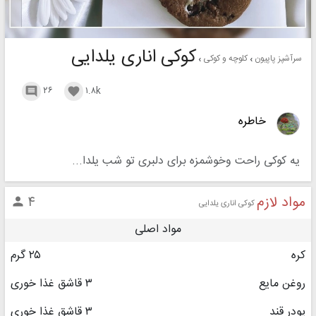
کوکی اناری یلدایی
سرآشپز پاپیون
کلوچه و کوکی
۲۶
۱.۸k


خاطره
یه کوکی راحت وخوشمزه برای دلبری تو شب یلدا...
مواد لازم
۴

کوکی اناری یلدایی
مواد اصلی
کره
۲۵ گرم
روغن مایع
۳ قاشق غذا خوری
پودر قند
۳ قاشق غذا خوری