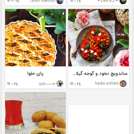
Farzaneh Bakhshi
❤zahra،Z❤
۳.۷k
۱.۲k


ساندویچ نخود و گوجه گیلاسی
پای حلوا
hadis-soltani
سَـــــلویٰ
۱.۴k
۱.۴k

