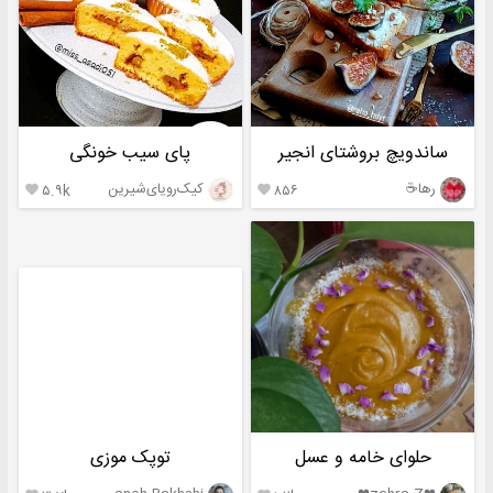
ساندویچ بروشتای انجیر
پای سیب خونگی
رها☕️
کیک‌رویای‌شیرین
۵.۹k
۸۵۶


حلوای خامه و عسل
توپک موزی