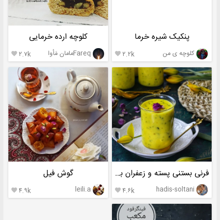
پنکیک شیره خرما
کلوچه ارده خرمایی
کلوچه ی من
Fareqمامان مَأوا
۲.۷k
۲.۲k


فرنی بستنی پسته و زعفران بدون ژلاتین
گوش فیل
leili.a
hadis-soltani
۴.۹k
۴.۶k

