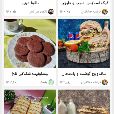
کیک اسلایسی سیب و دارچین تابه ای
باقلوا عربی
فرشته صادقیان
بانوی سَرآشپز
۲.۹k
۳.۸k


ساندویچ گوشت و بادمجان
بیسکوئیت شکلاتی تلخ
فرشته صادقیان
یئمک
۳.۶k
۲.۸k

