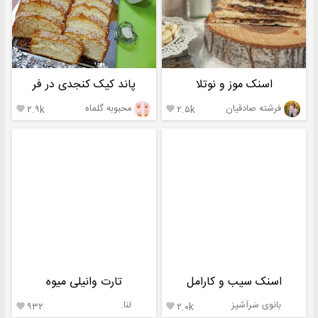
اسنک موز و نوتلا
پاند کیک کنجدی در فر
فرشته صادقیان
محبوبه گلماه
۲.۹k
۲.۵k


اسنک سیب و کارامل
تارت وانیلی میوه
بانوی سَرآشپز
لنا.
۹۳۲
۲.۰k

