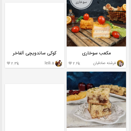
مکعب سوخاری
کوکی ساندویچی آلفاخر
فرشته صادقیان
leili.a
۲.۳k
۲.۶k

