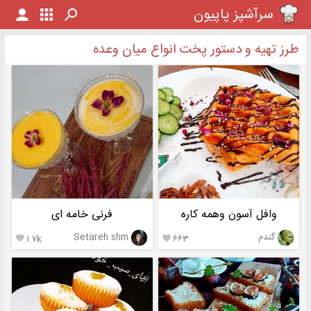
سرآشپز پاپیون
طرز تهیه و دستور پخت انواع میان وعده
وافل آسون وهمه کاره
فرنی خامه ای
گندم
Setareh shm
۱.۷k
۶۶۳

