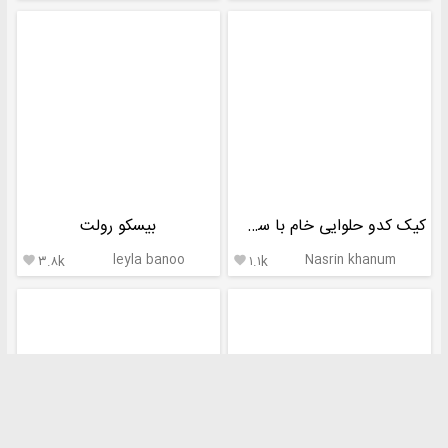
کیک کدو حلوایی خام با سس کدو حلوایی
بیسکو رولت
leyla banoo
Nasrin khanum
۳.۸k
۱.۱k

