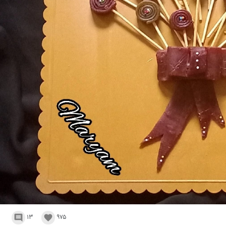
۱۳
۹۷۵

