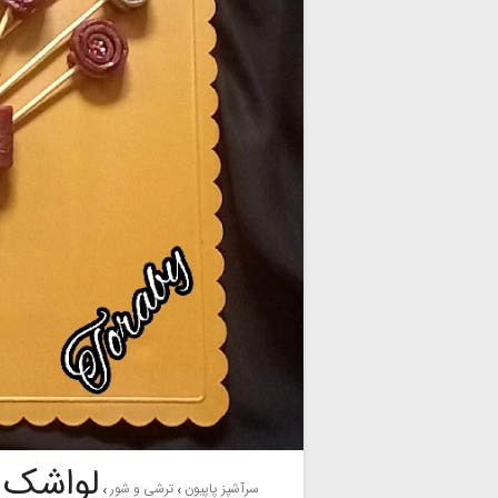
لواشک
سرآشپز پاپیون
ترشی و شور