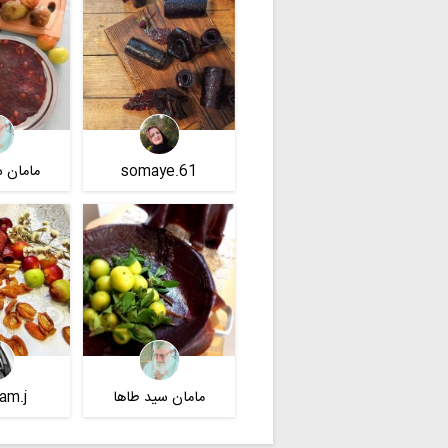
somaye.61
مامان س
مامان سید طاها
m.j.