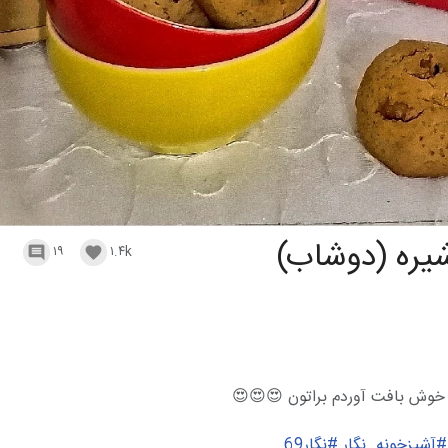
یره (دوشاب)
۱۹
۱.۴k


 خوش بافت آوردم براتون 😍😍😍
#آشپزخونه_نگار
#نگار69