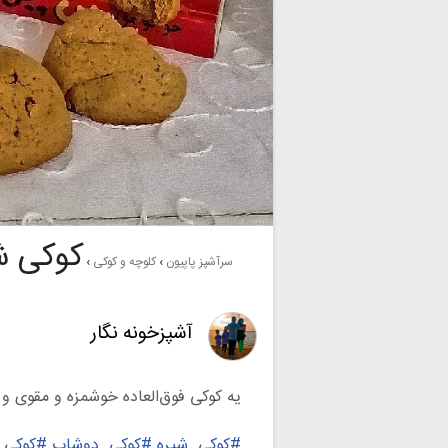
کوکی ش
سرآشپز پاپیون
کلوچه و کوکی
آشپزخونه نگار
یه کوکی فوق‌العاده خوشمزه و مقوی و
#کوکی_شیره
#کوکی_دوشاب
#کوکی