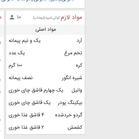
مواد لازم
ط
۱۰

کوکی شیره (دوشاب)
مواد اصلی
آرد
یک و نیم پیمانه
۱
تخم مرغ
یک عدد
۲
کره
١٠٠ گرم
شیره انگور
نصف پیمانه
۳
وانیل
یک چهارم قاشق چای خوری
۴
بیکینگ پودر
یک قاشق چای خوری
گردو خردشده
۴ قاشق غذا خوری
۵
کشمش
٢ قاشق غذا خوری
۶