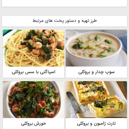
آشپزخونه رامش
طرز تهیه و دستور پخت های مرتبط
سوپ چدار و بروکلی
اسپاگتی با سس بروکلی
تارت ژامبون و بروکلی
خورش بروکلی