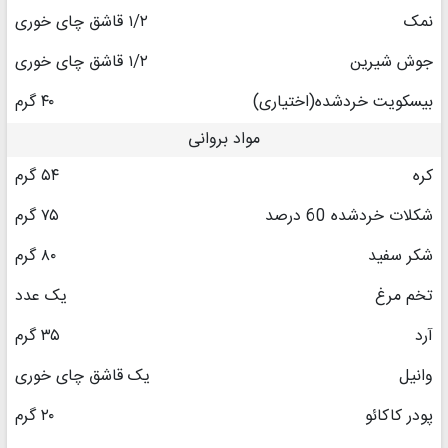
نمک
۱/۲ قاشق چای خوری
جوش شیرین
۱/۲ قاشق چای خوری
بیسکویت خردشده(اختیاری)
۴۰ گرم
مواد بروانی
کره
۵۴ گرم
شکلات خردشده 60 درصد
۷۵ گرم
شکر سفید
۸۰ گرم
تخم مرغ
یک عدد
آرد
۳۵ گرم
وانیل
یک قاشق چای خوری
پودر کاکائو
۲۰ گرم