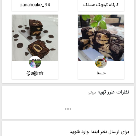
کارگاه کوچک عسلک
panahcake_94
حسنا
s@m!r@
نظرات طرز تهیه
بروکی
برای ارسال نظر ابتدا وارد شوید