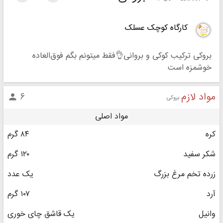
کارگاه کوچک عسلک
بروکی ترکیب کوکی و بروانی👌فقط میتونم بگم فوق‌العاده
خوشمزه است
مواد لازم
۶

بروکی
مواد اصلی
کره
۸۴ گرم
شکر سفید
۱۲۰ گرم
زرده تخم مرغ بزرگ
یک عدد
آرد
۱۰۷ گرم
وانیل
یک قاشق چای خوری