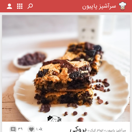
سرآشپز پاپیون
بروکی
۳۹
۱.۰k


سرآشپز پاپیون
انواع کیک