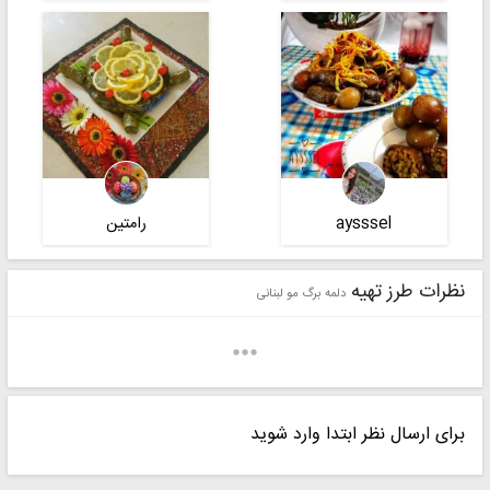
aysssel
رامتین
نظرات طرز تهیه
دلمه برگ مو لبنانی
برای ارسال نظر ابتدا وارد شوید
♡zahra♡
نرجس بانو☘️