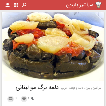
سرآشپز پاپیون
دلمه برگ مو لبنانی
سرآشپز پاپیون
دلمه و کوفته
عربی
۱۲
۹.۴k

