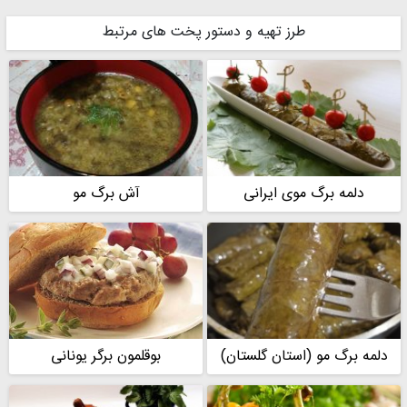
طرز تهیه و دستور پخت های مرتبط
مامان سید طاها
مامان سید طاها
دلمه برگ موی ایرانی
آش برگ مو
دلمه برگ مو (استان گلستان)
بوقلمون برگر یونانی