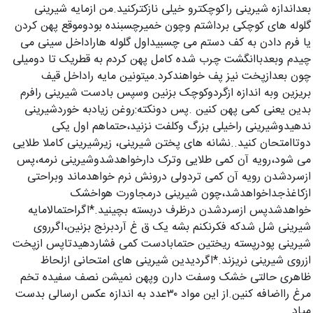
بعداندازه شیرینی راکوچکترو خیلی نازکترکنید.من ازمایه شیرینی
گلوله های کوچکی برداشتم وچون خمیرچسبنده بودوموقع پهن کردن
یا فرم دادن به کف دستم می چسبیداول گلوله هاراداخل سینی می
چیدم وبعدباانگشت چرب شده کامل پهن کردم به قطریک تا دومیلی
چون بعدازپخت نیز پف خواهندکرد.میتونین مایه راداخل قیف
بریزین وبه اندازه ازگردوکوچک بزنین وسپس بادست شیرینی رافرم
بدین یعنی کمی پهن کنین .پس دونکته:روغن زیادبه خوردشیرینی
ندهیدوشیرینی راخیلی بزرگ وکلفت نزنید،حتماهم اول یکی
دوتاامتحان کنید..نشانه های پختن شیرینی، زیرشیرینی کاملا طلایی
می شود،رویه آن کمی طلایی وترک دارخواهدشدوشیرینی نرمه،پس
ازسردشدن رویه آن کمی تردولی درونش نرم خواهدماند وبراحتی
ازکاغذجداخواهدشد،چون شیرینی درمجاورت هواخشک
خواهدشدپس ازسردشدن درظرف دربسته بچینید.*اگراحتمالامایه
شیرینی شل شدکه فکرنکنم بشه یک ق غ آردبرنج بزنین،اگرروی
شیرینی پودرپسته ریختین حتمابادست کمی فشاردهیدتاپس ازپخت
ازروی شیرینی نریزند.*اگردیدین شیرینی های امتحانی ازلحاظ
ظاهری حالتی خشک وسفت دارن وپهن نمیشن نصف سفیده تخم
مرغ رااضافه کنین.از این مواد ۳۰عدد به اندازه عکس ارسالی بدست
میاد.