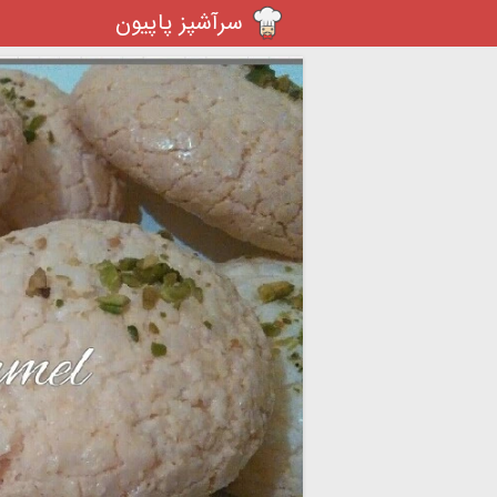
سرآشپز پاپیون