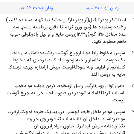
زمان تهیه ۳۰
زمان پخت ۱۵
دقیقه
دقیقه
ابتداشکر،پودرنارگیل(از پودر نارگیل خشک یا کهنه استفاده نکنید)
و۲عددازسفیده ها (من وزن کردم تا دقیق برداشته باشم. سه
عدد معادل ۱۲۵ گرم)و۲/۳ازروغن مایع و وانیل رادرظرفی خوب
باهم مخلوط کنید،
سپس مخلوط رایا دوبارازچرخ گوشت ردکنیدویامثل من داخل
یک دوسه یاغذاساز ریخته وخوب له کنید،درحدی که مخلوط
کاملانرم و لطیف وله شودکافیست ،بیش ازاندازه نیزهم نزنیدکه
مایه به روغن افتد.
یامی توان پودرنارگیل راقبل ازمخلوط کردن بابقیه موادخوب
آسیاب کردتاکاملاله شوددراین صورت احتیاجی به چرخ گوشت
نیست،
سپس موادراداخل ظرف نچسبی بریزید،یک ظرف کوچکترازظرف
موادبرداشته ،داخل آن تانیمه آب کنیدوبرروی حرارت
بگذاریدتابه جوش آیدظرف حاوی موادرابرروی آن
قراردهید_روش بنماری کردن_مدام هم بزنیدتاموادگرم شود