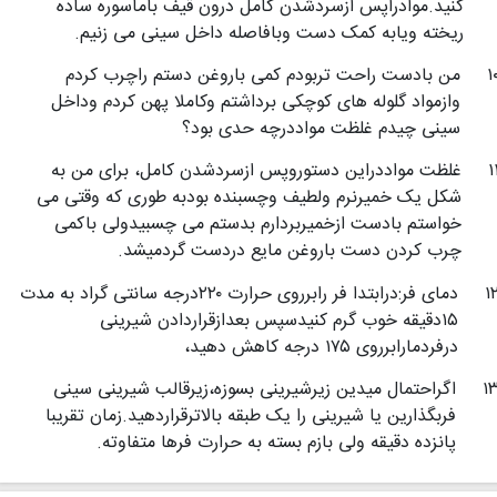
کنید.موادراپس ازسردشدن کامل درون قیف باماسوره ساده
ریخته ویابه کمک دست وبافاصله داخل سینی می زنیم.
۱
من بادست راحت تربودم کمی باروغن دستم راچرب کردم
وازمواد گلوله های کوچکی برداشتم وکاملا پهن کردم وداخل
سینی چیدم غلظت مواددرچه حدی بود؟
۱
غلظت مواددراین دستوروپس ازسردشدن کامل، برای من به
شکل یک خمیرنرم ولطیف وچسبنده بودبه طوری که وقتی می
خواستم بادست ازخمیربردارم بدستم می چسبیدولی باکمی
چرب کردن دست باروغن مایع دردست گردمیشد.
۱
دمای فر:درابتدا فر رابرروی حرارت ۲۲۰درجه سانتی گراد به مدت
۱۵دقیقه خوب گرم کنیدسپس بعدازقراردادن شیرینی
درفردمارابرروی ۱۷۵ درجه کاهش دهید،
۱
اگراحتمال میدین زیرشیرینی بسوزه،زیرقالب شیرینی سینی
فربگذارین یا شیرینی را یک طبقه بالاترقراردهید.زمان تقریبا
پانزده دقیقه ولی بازم بسته به حرارت فرها متفاوته.