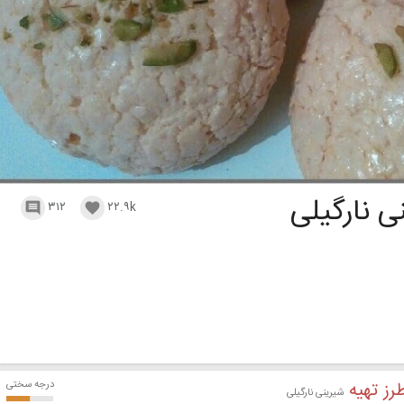
ی نارگیلی
۳۱۲
۲۲.۹k


رز تهیه
درجه سختی
شیرینی نارگیلی