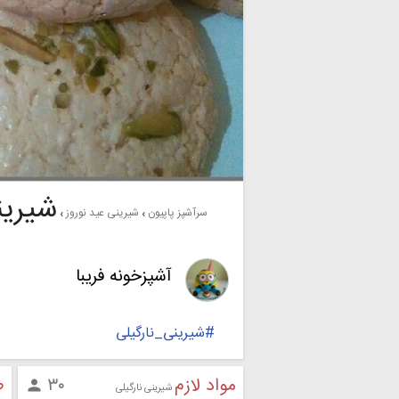
شیرین
سرآشپز پاپیون
شیرینی عید نوروز
آشپزخونه فریبا
#شیرینی_نارگیلی
مواد لازم
ط
۳۰

شیرینی نارگیلی