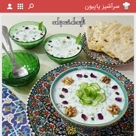
سرآشپز پاپیون