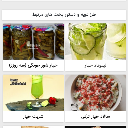
طرز تهیه و دستور پخت های مرتبط
shayli
محبوبه عباسی
لیموناد خیار
خیار شور خونگی (سه روزه)
سالاد خیار ترکی
شربت خیار