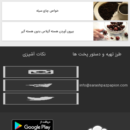
خواص چای سیاه
بیرون آوردن هسته گیلاس بدون هسته گیر
طرز تهیه و دستور پخت ها
نکات آشپزی
info@sarashpazpapion.com