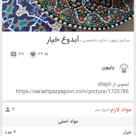
آبدوغ خیار
سرآشپز پاپیون
غذای دانشجویی
۴۱۹
۳۴.۷k


پاپیون
تصویر از shayli
https://sarashpazpapion.com/picture/1720786
مواد لازم
۲

آبدوغ خیار
مواد اصلی
خیار
۲ عدد