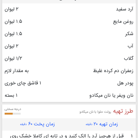
آرد سفید
۲ لیوان
روغن مایع
۱.۵ لیوان
شکر
۱.۵ لیوان
آب
۲ لیوان
گلاب
۱/۲ لیوان
زعفران دم کرده غلیظ
به مقدار لازم
پودر هل
۱ قاشق چای خوری
نان ویفر یا نان میکادو
۱ بسته
طرز تهیه
درجه سختی
رولت حلوا با نان میکادو
زمان تهیه ۲۰
زمان پخت ۶۰
دقیقه
دقیقه
۱
قبل از هرچیز آرد را الک کنید و در تابه ای کاملا خشک روی