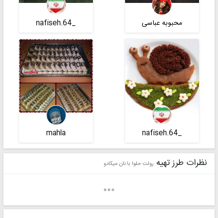
محبوبه عباسی
_nafiseh.64
mahla
_nafiseh.64
نظرات طرز تهیه
رولت حلوا با نان میکادو