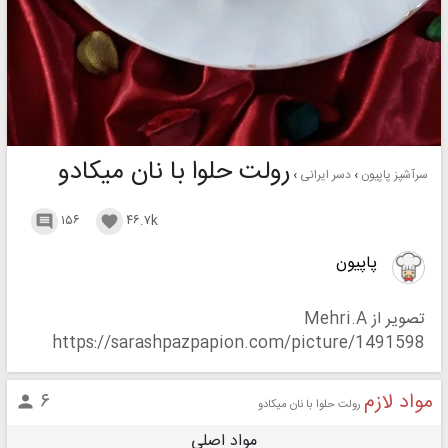
رولت حلوا با نان میکادو
سرآشپز پاپیون
دسر ایرانی
۱۵۶
۴۶.۷k


پاپیون
تصویر از Mehri.A
https://sarashpazpapion.com/picture/1491598
مواد لازم
۶

رولت حلوا با نان میکادو
مواد اصلی