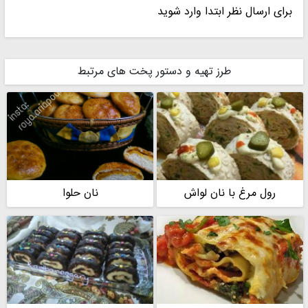
برای ارسال نظر ابتدا وارد شوید
maral farhadi
maral farhadi
طرز تهیه و دستور پخت های مرتبط
مامان سهیل
مبین❤ماتیار
رول مرغ با نان لواش
نان حلوا