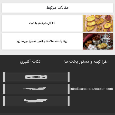
مقالات مرتبط
10 نان خوشمزه با ذرت
روزه با طعم سلامت و اصول صحیح روزه داری
طرز تهیه و دستور پخت ها
نکات آشپزی
info@sarashpazpapion.com