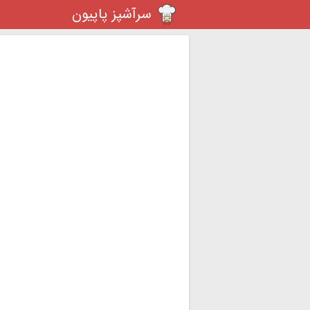
سرآشپز پاپیون