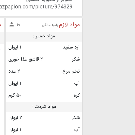
pazpapion.com/picture/974329
مواد لازم
ط
۱۰

بامیه خانگی
مواد خمیر :
آرد سفید
۱ لیوان
۱
شکر
۲ قاشق غذا خوری
تخم مرغ
۲ عدد
۲
آب
۱ لیوان
کره
۵۰ گرم
مواد شربت :
شکر
۲ لیوان
آب
۱ لیوان
۳