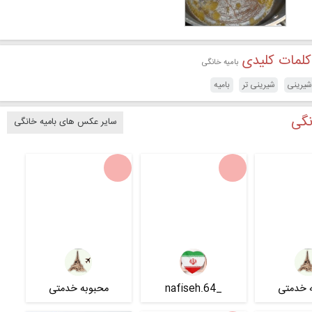
کلمات کلیدی
بامیه خانگی
یرینی
شیرینی تر
بامیه
نگی
سایر عکس های بامیه خانگی
 خدمتی
_nafiseh.64
محبوبه خدمتی