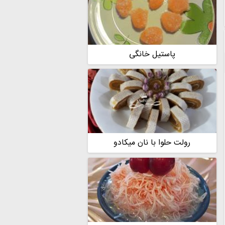
پاستیل خانگی
رولت حلوا با نان میکادو