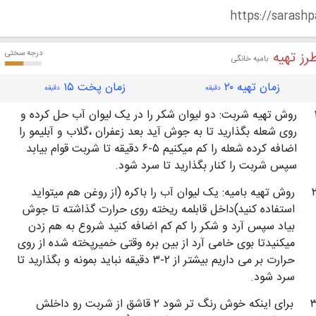
https://sarash
رز تهیه
درجه سختی
بامیه خانگی
زمان تهیه ۲۰
زمان پخت ۱۵
دقیقه
دقیقه
روش تهیه شربت: دو لیوان شکر را در یک لیوان آب حل کرده و
روی شعله بگذارید تا به جوش آید بعد زعفران ،گلاب و آبلیمو را
اضافه کرده شعله را کم میکنیم ۵-۶ دقیقه تا شربت قوام بیابد
سپس شربت را کنار بگذارید تا سرد شود.
روش تهیه بامیه: یک لیوان آب را باکره (از روغن هم میتواید
استفاده کنید)داخل قابلمه ریخته روی حرارت گذاشته تا جوش
بیاد سپس آرد و شکر را کم کم اضافه کنید شروع به هم زدن
میکنیدتا بوی خامی آرد از بین بره وقتی خمیرپخته شده از روی
حرارت بر می داریم بیشتر از ۲-۳ دقیقه نباید بمونه و بگذارید تا
سرد شود.
برای اینکه خوش رنگ تر شود ۲ قاشق از شربت رو داخلش