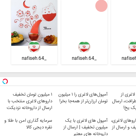
_nafiseh.64
_nafiseh.64
اغری از
آمپول‌های لاغری را ۱ میلیون
۱ میلیون تومان تخفیف
طرافت، ارسال
تومان ارزان‌تر از همه‌جا بخر!
داروهای لاغری منتخب با
پک یخ!
ارسال از داروخانه نزدیکت
روهای لاغری،
آمپول های لاغری با یک
سرمایه گذاری امن با طلا و
فیف و ارسال از
میلیون تخفیف | ارسال از
نقره دیجی کالا
داروخانه های معتبر