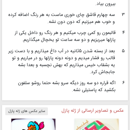
بیرون بیاد.
۳
سه چهارم قاشق چای خوری ماست به هر رنگ اضافه كرده
و خوب هم میزنیم كه دون دون نشه.
۴
قالبمون رو كمی چرب میكنیم و هر رنگ رو داخل یكی از
پازلها میریزیم و دو سه ساعت تو یخچال میگذاریم.
۵
بعد از بسته شدن ۵ثانیه در آب داغ میذاریم و با دست زیر
قالب رو فشار میدیم و دونه دونه پازلها رو در میاریم و تو
یه بشقاب خیس میذاریم كه بهش نچسبه و بعدا بشه
جابجاش كرد.
۶
اگه قراره دو سه روز دیگه سرو بشه حتما روشو سلفون
بكشید كه پاستیلی نشه.
عکس و تصاویر ارسالی از ژله پازل
سایر عکس های ژله پازل