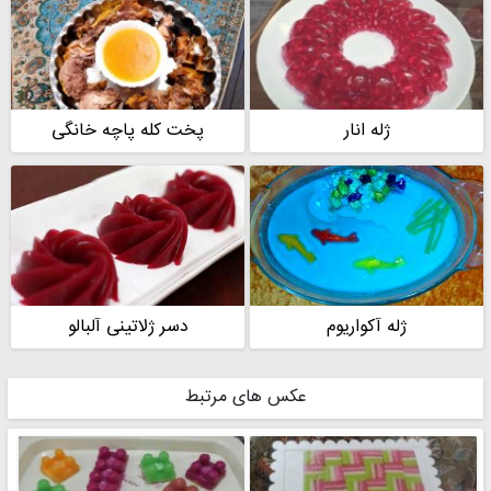
ژله انار
پخت کله پاچه خانگی
ژله آکواریوم
دسر ژلاتینی آلبالو
عکس های مرتبط