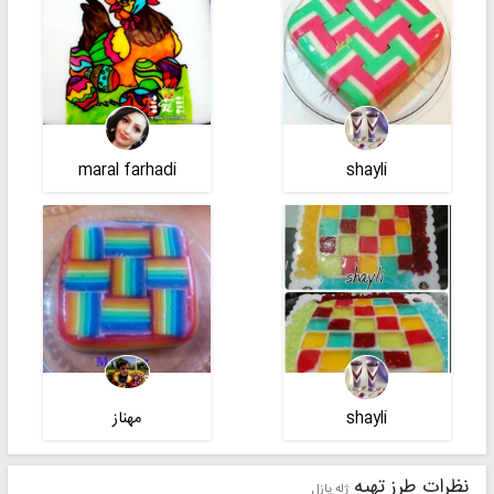
maral farhadi
shayli
shayli
مهناز
نظرات طرز تهیه
ژله پازل