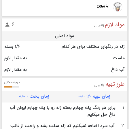
پاپیون
مواد لازم
۶

ژله پازل
مواد اصلی
ژله در رنگهای مختلف برای هر کدام
۱/۴ بسته
ماست‏
به مقدار لازم
آب داغ
به مقدار لازم
طرز تهیه
درجه سختی
ژله پازل
زمان تهیه ۱۲۰
زمان پخت ۰
دقیقه
دقیقه
۱
برای هر رنگ یك چهارم بسته ژله رو با یك چهارم لیوان آب
داغ حل میكنیم.
۲
آب سرد اضافه نمیكنیم كه ژله سفت بشه و راحت از قالب