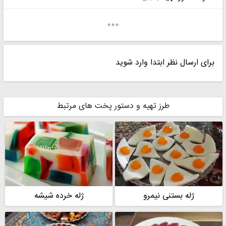
برای ارسال نظر ابتدا وارد شوید
عاطفه
☆s@m@neh69☆
طرز تهیه و دستور پخت های مرتبط
مامان آرمین
Zohreh Gh .64
ژله بستنی نیمرو
ژله خرده شیشه