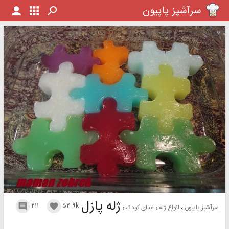
سرآشپز پاپیون
ژله پازل
۲۱۱
۵۲.۹k


سرآشپز پاپیون
انواع ژله
غذای کودک