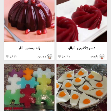
دسر ژلاتینی آلبالو
ژله بستنی انار
پاپیون
پاپیون
۵۶.۲k
۵۸.۳k

