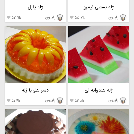
ژله بستنی نیمرو
ژله پازل
پاپیون
پاپیون
۵۲.۹k
۵۵.۷k


ژله هندوانه ای
دسر هلو با ژله
پاپیون
پاپیون
۵۱.۴k
۵۲.۸k

