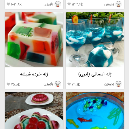
پاپیون
پاپیون
۱۰۳.۸k
۱۳۳.۴k


ژله آسمانی (ابری)
ژله خرده شیشه
پاپیون
پاپیون
۷۵.۸k
۷۹.۱k

