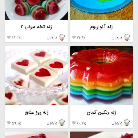
ژله آکواریوم
ژله تخم مرغی ۲
پاپیون
پاپیون
۶۶.۱k
۷۱.۹k


ژله رنگین کمان
ژله روز عشق
پاپیون
پاپیون
۵۹.۱k
۶۰.۲k

