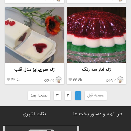
ژله انار سه رنگ
ژله سورپرایز مدل قلب
پاپیون
پاپیون
۴۲.۵k
۴۴.۶k


صفحه قبل
۱
۲
۳
صفحه بعد
طرز تهیه و دستور پخت ها
نکات آشپزی