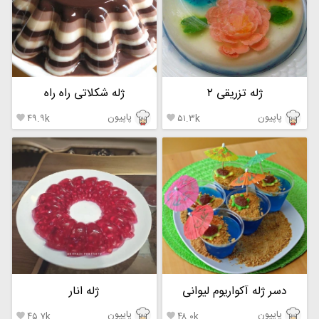
ژله تزریقی ۲
ژله شکلاتی راه راه
پاپیون
پاپیون
۴۹.۹k
۵۱.۳k


دسر ژله آکواریوم لیوانی
ژله انار
پاپیون
پاپیون
۴۵.۷k
۴۸.۰k

