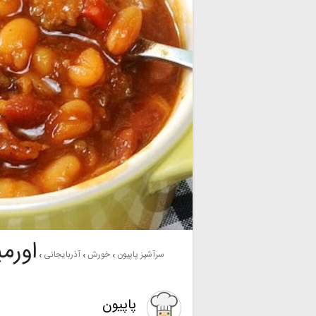
اورم
سرآشپز پاپیون
خورش
آذربایجانی
پاپیون