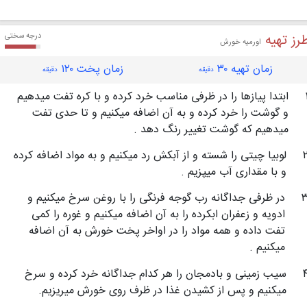
رز تهیه
درجه سختی
اورمیه خورش
زمان تهیه ۳۰
زمان پخت ۱۲۰
دقیقه
دقیقه
ابتدا پیازها را در ظرفی مناسب خرد كرده و با كره تفت میدهیم
و گوشت را خرد كرده و به آن اضافه میكنیم و تا حدی تفت
میدهیم كه گوشت تغییر رنگ دهد .
لوبیا چیتی را شسته و از آبكش رد میكنیم و به مواد اضافه كرده
و با مقداری آب میپزیم .
در ظرفی جداگانه رب گوجه فرنگی را با روغن سرخ میكنیم و
ادویه و زعفران ابكرده را به آن اضافه میكنیم و غوره را كمی
تفت داده و همه مواد را در اواخر پخت خورش به آن اضافه
میكنیم .
سیب زمینی و بادمجان را هر كدام جداگانه خرد كرده و سرخ
میكنیم و پس از كشیدن غذا در ظرف روی خورش میریزیم.