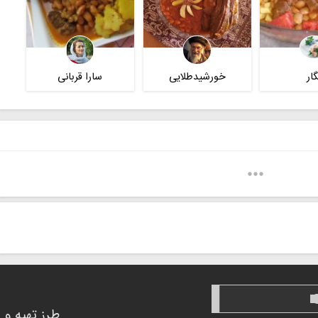
گار
خورشیدطلایی
سارا قربانی
طرز تهیه و