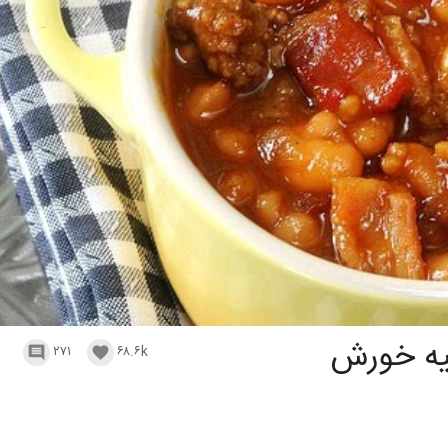
یه خورش
۲۷۱
۶۸.۶k

