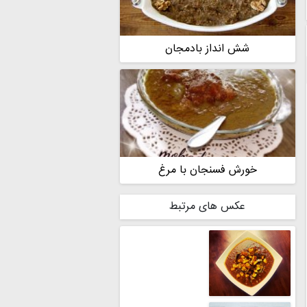
شش انداز بادمجان
خورش فسنجان با مرغ
عکس های مرتبط