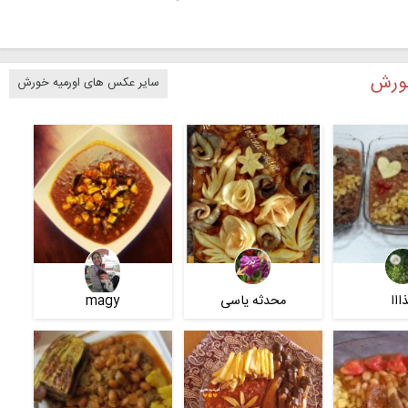
خورش
سایر عکس های اورمیه خورش
ااا
محدثه یاسی
magy