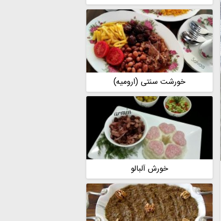
خورشت سنتی (ارومیه)
خورش آلبالو