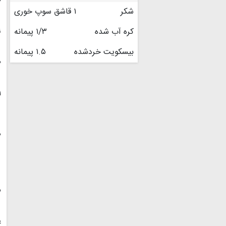
شکر
۱ قاشق سوپ خوری
۹
کره آب شده
۱/۳ پیمانه
بیسکویت خردشده
۱.۵ پیمانه
۰
۱
۲
۳
۴