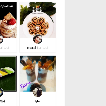
arhadi
maral farhadi
سارا
.v64