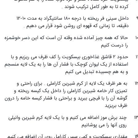
کرده تا به طور کامل ترکیب شوند .
داخل سینی فر ریخته با درجه ۱۸۰ سانتیگراد به مدت ۱۰-۱۲
دقیقه، تا زمانی که قهوه ای روشن شود قرار می دهیم .
۱
حالا که همه چیز آماده شده وقته آن است که این دسر خوشمزه
را درست کنیم
۱
حدود ۲ قاشق غذاخوری بیسکویت را کف ظرف می ریزیم و با
استفاده از یک لیوان کوچک با فشار آن ها را به یک لایه منسجم
و به هم چسبیده تبدیل می کنیم
۱
به هر ظرف یک لایه از کرم شیرین کاراملی . برای راحتی و
تمیزی کار خامه شیرین کاراملی را داخل یک کیسه ریخته و
گوشه آن را با قیچی ببرید و براحتی با فشار کیسه خامه را درون
ظرف بریزید
۱
چند برش موز اضافه می کنیم و با یک لایه کرم شیرین وانیلی
روی آنها را می پوشانیم
۱
مقداری بیسکویت و کمی سس کارامل روی آن اضافه می کنیم