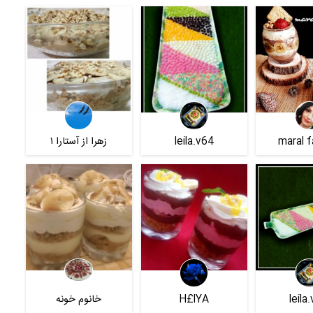
maral f
leila.v64
زهرا از آستارا ۱
leila
H£lYA
خانوم خونه