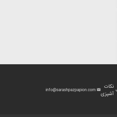
نکات
info@sarashpazpapion.com
آشپزی