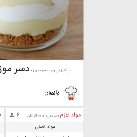
دسر موز 
سرآشپز پاپیون
دسر مدرن
پاپیون
مواد لازم
ط
۴

دسر موز و خامه کاراملی
مواد اصلی