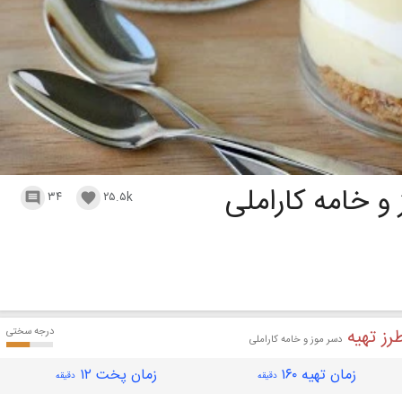
و خامه کاراملی
۳۴
۲۵.۵k


رز تهیه
درجه سختی
دسر موز و خامه کاراملی
زمان تهیه ۱۶۰
زمان پخت ۱۲
دقیقه
دقیقه