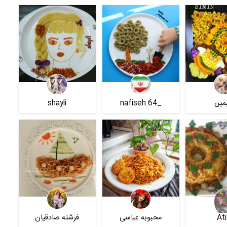
مین
_nafiseh.64
shayli
At
محبوبه عباسی
فرشته صادقیان