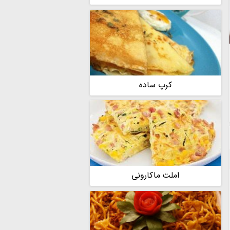
کرپ ساده
املت ماکارونی