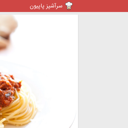
سرآشپز پاپیون