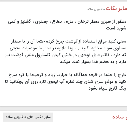
ایر نکات
ماکارونی ساده
منظور از سبزی معطر ترخان ، مزره ، نعناع ، جعفری ، گشنیز و كمی
شوید است
سعی كنید موقع استفاده از گوشت چرخ كرده حتما آن را با مقدار
مساوی سویا مخلوط كنید . سویا علاوه بر سایر خصوصیات مثبتی
كه دارد ، تاثیر قابل توجهی در خنثی كردن كلسترول منفی گوشت نیز
دارد و به هضم غذا بسیار كمك میكند
قارچ را حتما در ظرف جداگانه با حرارت زیاد و ترجیحا با كره سرخ
كنید و موقع سرخ شدن چند قطره آب لیموی تازه روی آن بچكانید تا
رنگ قارچ سیاه نشود
 ساده
سایر عکس های ماکارونی ساده