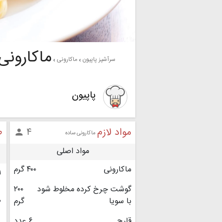
ماکارونی
سرآشپز پاپیون
ماکارونی
پاپیون
مواد لازم
ط
۴

ماکارونی ساده
مواد اصلی
ماکارونی
۴۰۰ گرم
۱
گوشت چرخ کرده مخلوط شود
۲۰۰
با سویا
گرم
۲
قارچ
۶ عدد