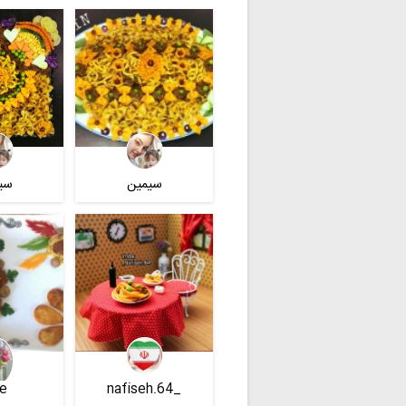
سیمین
سی
ie
_nafiseh.64