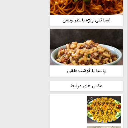
اسپاگتی ویژه باعطرآویشن
پاستا با گوشت فلفلی
عکس های مرتبط