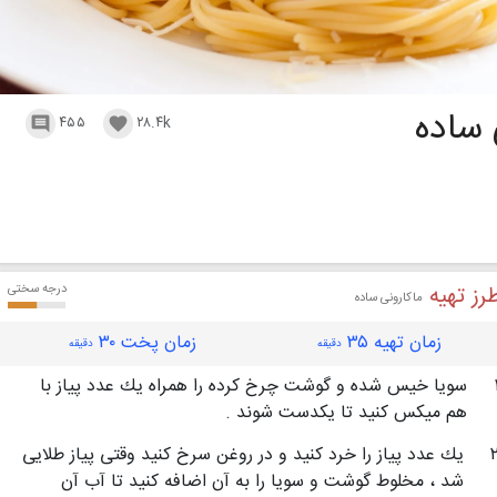
 ساده
۴۵۵
۲۸.۴k


رز تهیه
درجه سختی
ماکارونی ساده
زمان تهیه ۳۵
زمان پخت ۳۰
دقیقه
دقیقه
سویا خیس شده و گوشت چرخ كرده را همراه یك عدد پیاز با
هم میكس كنید تا یكدست شوند .
یك عدد پیاز را خرد كنید و در روغن سرخ كنید وقتی پیاز طلایی
شد ، مخلوط گوشت و سویا را به آن اضافه كنید تا آب آن