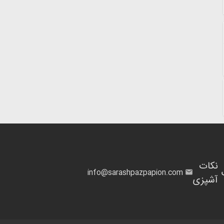
نکات
info@sarashpazpapion.com
آشپزی