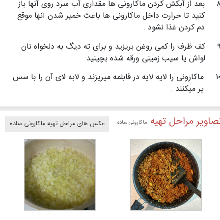
بعد از آبكش كردن ماكارونی ها مقداری آب سرد روی آنها باز
كنید تا حرارت داخل ماكارونی ها باعث خمیر شدن آنها موقع
دم كردن غذا نشود .
كف ظرف را كمی روغن بریزید و برای ته دیگ به دلخواه نان
لواش یا سیب زمینی ورقه شده بچینید
۱
ماكارونی را لایه لایه در قابلمه میریزند و لابه لای آن را با سس
پر میكنند .
صاویر مراحل تهیه
ماکارونی ساده
عکس های مراحل تهیه ماکارونی ساده