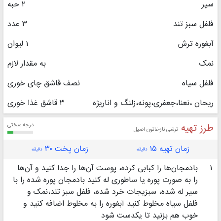
سیر
۲ حبه
فلفل سبز تند
۳ عدد
آبغوره ترش
۱ لیوان
نمک
به مقدار لازم
فلفل سیاه
نصف قاشق چای خوری
ریحان ،نعنا،جعفری،پونه،زلنگ و اناریژه
۳ قاشق غذا خوری
طرز تهیه
درجه سختی
ترشی نازخاتون اصیل
زمان تهیه ۱۵
زمان پخت ۳۰
دقیقه
دقیقه
۱
بادمجان‌ها را کبابی کرده، پوست آن‌ها را جدا کنید و آن‌ها
را به صورت پوره یا ساطوری له کنید بادمجان پوره شده را با
سیر له شده، سبزیجات خرد شده، فلفل سبز تند،نمک و
فلفل سیاه مخلوط کنید آبغوره را به مخلوط اضافه کنید و
خوب هم بزنید تا یکدست شود