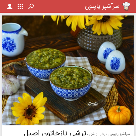
سرآشپز پاپیون
ترشی نازخاتون اصیل
سرآشپز پاپیون
ترشی و شور