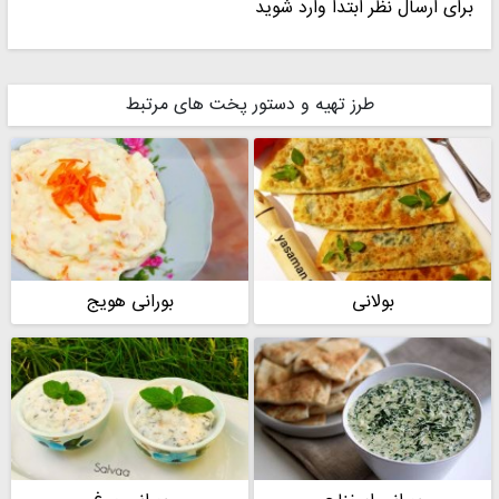
برای ارسال نظر ابتدا وارد شوید
HOMAYOONI 7
Leiloon
طرز تهیه و دستور پخت های مرتبط
ام صادق
sahar
بولانی
بورانی هویج