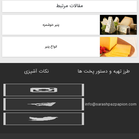
مقالات مرتبط
پنیر خوشمزه
انواع پنیر
طرز تهیه و دستور پخت ها
نکات آشپزی
info@sarashpazpapion.com