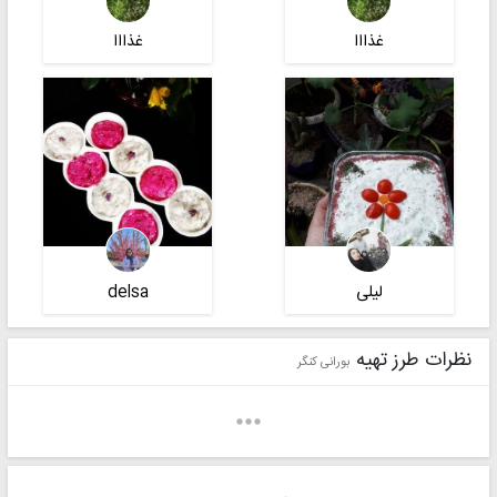
غذااا
غذااا
لیلی
delsa
نظرات طرز تهیه
بورانی کنگر