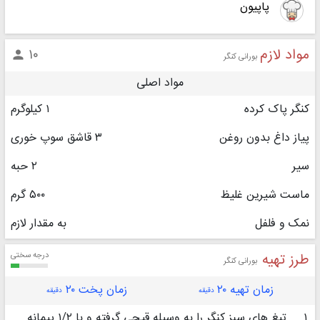
پاپیون
مواد لازم
۱۰

بورانی کنگر
مواد اصلی
کنگر پاک کرده
۱ کیلوگرم
پیاز داغ بدون روغن
۳ قاشق سوپ خوری
سیر
۲ حبه
ماست‏ شیرین غلیظ
۵۰۰ گرم
نمک و فلفل
به مقدار لازم
طرز تهیه
درجه سختی
بورانی کنگر
زمان تهیه ۲۰
زمان پخت ۲۰
دقیقه
دقیقه
۱
تیغ های سبز کنگر را به وسیله قیچی گرفته و با ۱/۲ پیمانه