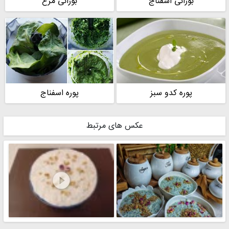
بورانی اسفناج
بورانی مرغ
پوره کدو سبز
پوره اسفناج
عکس های مرتبط
