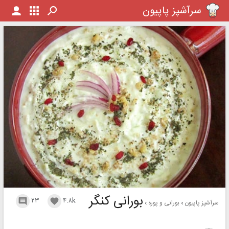
سرآشپز پاپیون
بورانی کنگر
۲۳
۴.۸k


سرآشپز پاپیون
بورانی و پوره