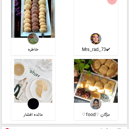
✔️Mrs_rad_73
خاطره
مژگان ♡food♡
مائده افشار