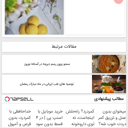
مقالات مرتبط
سمنو پزون رسم دیرینه در آستانه نوروز
توصیه های طب ایرانی در ماه مبارک رمضان
مطالب پیشنهادی
میخوای بدون
کمردرد؟ راه‌حلش
خرید موبایل با
خداحافظی با
عمل و تزریق کمر
اینجاست، نه
اسنپ پی | در ۴
کمردرد، بدون
دردت خوب شه؟
توی داروخونه
قسط بدون سود
قرص و آمپول