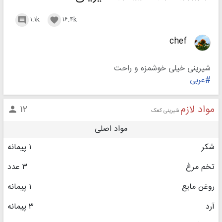
۱.۱k
۱۶.۴k


chef
شیرینی خیلی خوشمزه و راحت
#عربی
مواد لازم
۱۲

شیرینی کعک
مواد اصلی
شکر
۱ پیمانه
تخم مرغ
۳ عدد
روغن مایع
۱ پیمانه
آرد
۳ پیمانه