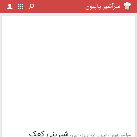
سرآشپز پاپیون
شیرینی کعک
سرآشپز پاپیون
شیرینی عید نوروز
عربی