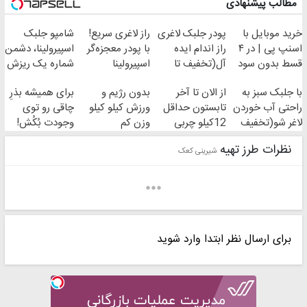
مطالب پیشنهادی
خرید موبایل با
پودر جلبک لاغری
راز لاغری سریع!
شامپو جلبک
اسنپ پی | در ۴
راز اندام ایده
با پودر معجزه‌گر
اسپیرولینا، دشمن
قسط بدون سود
آل(تخفیف تا
اسپیرولینا
شماره یک ریزش
و کارمزد!
امشب)
(درتخفیف ویژه)
مو!45%تخفیف
با جلبک سبز به
از الان تا آخر
بدون رژیم و
برای همیشه بذرِ
ویژه
راحتی آب خوردن
تابستون حداقل
ورزش کیلو کیلو
چاقی رو توی
کارگاه کوچک عسلک
Arezoo 1360
لاغر شو(تخفیف
12کیلو چربی
وزن کم
وجودت بُکُش!
تا امشب)
میسوزونی
کنید(تخفیف تا
نظرات طرز تهیه
شیرینی کعک
امشب)
برای ارسال نظر ابتدا وارد شوید
somaye.61
مائده افشار