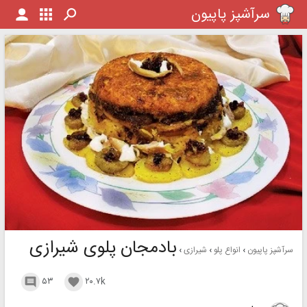
سرآشپز پاپیون
بادمجان پلوی شیرازی
سرآشپز پاپیون
انواع پلو
شیرازی
۵۳
۲۰.۷k

