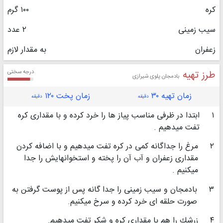
کره
۱۰۰ گرم
سیب زمینی
۲ عدد
زعفران
به مقدار لازم
طرز تهیه
درجه سختی
بادمجان پلوی شیرازی
زمان تهیه ۳۰
زمان پخت ۱۲۰
دقیقه
دقیقه
۱
ابتدا در ظرفی مناسب پیاز ها را خرد كرده و با مقداری كره
تفت میدهیم .
۲
مرغ را جداگانه كمی در كره تفت میدهیم و با اضافه كردن
مقداری زعفران و آب آن را پخته و استخوانهایش را جدا
میكنیم .
۳
بادمجان و سیب زمینی را جدا گانه پس از پوست گرفتن به
صورت حلقه ای خرد كرده و سرخ میكنیم.
۴
زرشك را هم با مقداری كره و شكر تفت میدهیم.