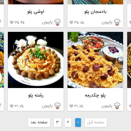
بادمجان پلو
اوشی پلو
پاپیون
پاپیون
۳۵.۴k
۳۵.۸k


پلو چکدرمه
رشته پلو
پاپیون
پاپیون
۳۱.۷k
۳۱.۸k


صفحه قبل
۱
۲
۳
صفحه بعد