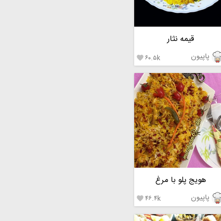
قیمه نثار
پاپیون
۶۰.۵k

هویج پلو با مرغ
پاپیون
۴۶.۴k
