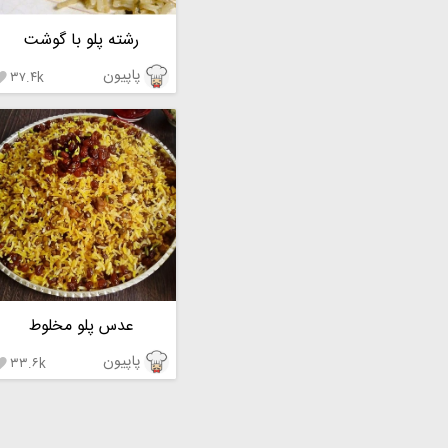
رشته پلو با گوشت
پاپیون
۳۷.۴k

عدس پلو مخلوط
پاپیون
۳۳.۶k
