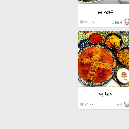
شوید پلو
پاپیون
۳۴.۲k

لوبیا پلو
پاپیون
۳۱.۶k
