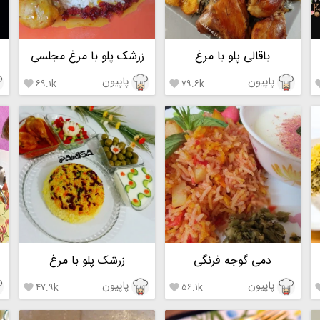
باقالی پلو با مرغ
زرشک پلو با مرغ مجلسی
پاپیون
پاپیون
۶۹.۱k
۷۹.۶k


دمی گوجه فرنگی
زرشک پلو با مرغ
پاپیون
پاپیون
۴۷.۹k
۵۶.۱k

