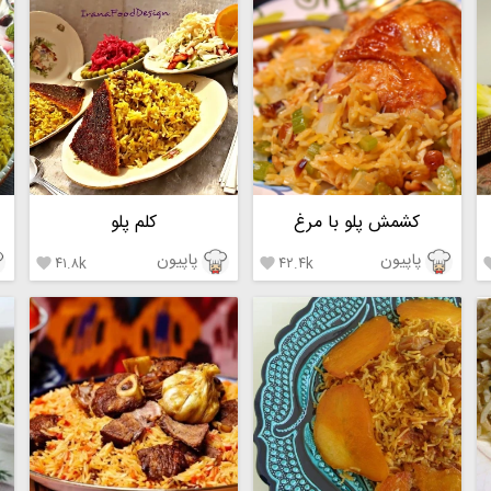
کشمش پلو با مرغ
کلم پلو
پاپیون
پاپیون
۴۱.۸k
۴۲.۴k

