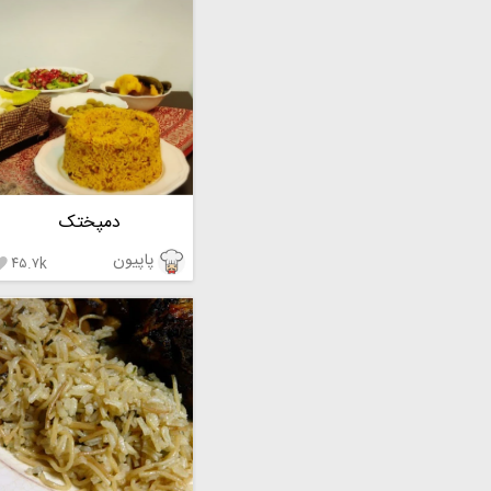
دمپختک
پاپیون
۴۵.۷k
