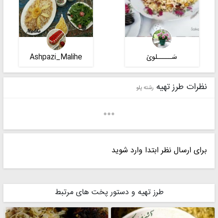
سَـــــلویٰ
Ashpazi_Malihe
نظرات طرز تهیه
رشته پلو
برای ارسال نظر ابتدا وارد شوید
maryam_ima
mahshid_r1401
طرز تهیه و دستور پخت های مرتبط