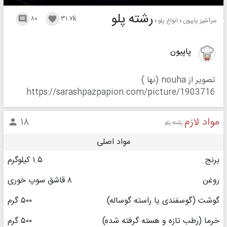
رشته پلو
۸۰
۳۱.۷k


سرآشپز پاپیون
انواع پلو
پاپیون
تصویر از nouha (نها )
https://sarashpazpapion.com/picture/1903716
مواد لازم
۱۸

رشته پلو
مواد اصلی
برنج
۱.۵ کیلوگرم
روغن
۸ قاشق سوپ خوری
گوشت (گوسفندی یا راسته گوساله)
۵۰۰ گرم
خرما (رطب تازه و هسته گرفته شده)
۵۰۰ گرم