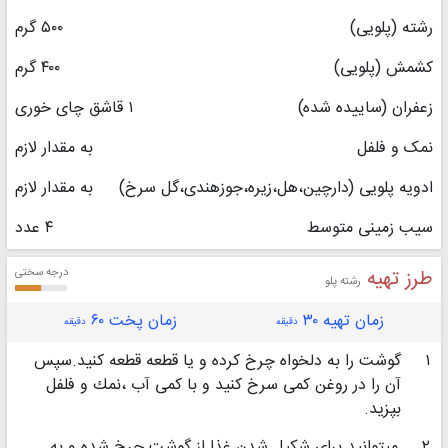
رشته (پلویی)
۵۰۰ گرم
کشمش (پلویی)
۴۰۰ گرم
زعفران (ساییده شده)
۱ قاشق چای خوری
نمک و فلفل
به مقدار لازم
ادویه پلویی (دارچین،هل،زیره،جوزهندی،گل سرخ)
به مقدار لازم
سیب زمینی متوسط
۴ عدد
طرز تهیه
درجه سختی
رشته پلو
زمان تهیه ۳۰
زمان پخت ۶۰
دقیقه
دقیقه
۱
گوشت را به دلخواه چرخ كرده و یا قطعه قطعه كنید.سپس
آن را در روغن كمی سرخ كنید و با كمی آب ،نمك و فلفل
بپزید.
۲
میتوانید برای شكیل شدن غذا از گوشت چرخ شده و به