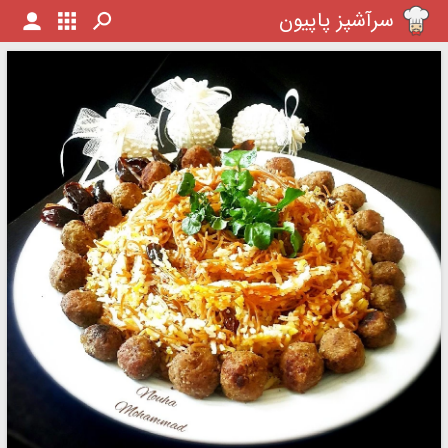
سرآشپز پاپیون