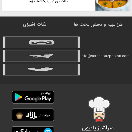
نکات مهم درباره پخت شله زرد
طرز تهیه و دستور پخت ها
نکات آشپزی
info@sarashpazpapion.com
سرآشپز پاپیون