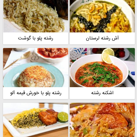
محمدمهدی
یاسمینا
آش رشته لرستان
رشته پلو با گوشت
اشکنه رشته
رشته پلو با خورش قیمه آلو