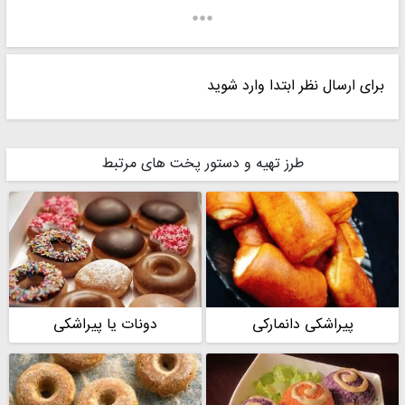
برای ارسال نظر ابتدا وارد شوید
maral farhadi
maral farhadi
طرز تهیه و دستور پخت های مرتبط
maral farhadi
farkhonde52
پیراشکی دانمارکی
دونات یا پیراشکی