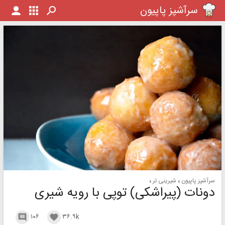
سرآشپز پاپیون
سرآشپز پاپیون
شیرینی تر
دونات (پیراشکی) توپی با رویه شیری
۱۰۶
۳۶.۹k

