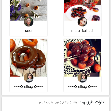
sedi
maral farhadi
┄┄┅✿ مelha ✿┅┄┄
┄┄┅✿ مelha ✿┅┄┄
نظرات طرز تهیه
دونات (پیراشکی) توپی با رویه شیری