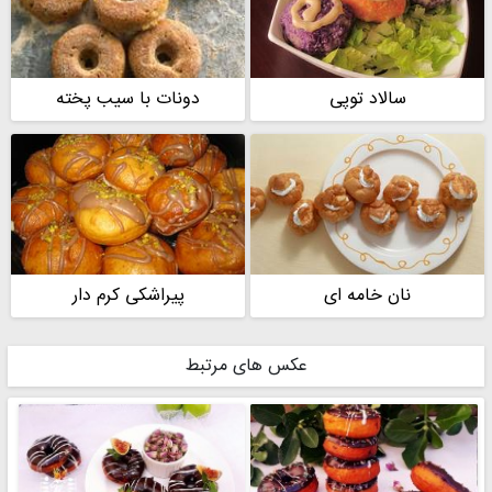
سالاد توپی
دونات با سیب پخته
نان خامه ای
پیراشکی کرم دار
عکس های مرتبط