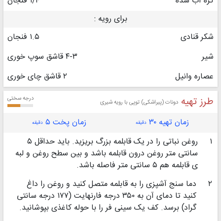
کره آب شده
۱/۴ فنجان
برای رویه :
شکر قنادی
۱.۵ فنجان
شیر
۴-۳ قاشق سوپ خوری
عصاره وانیل
۲ قاشق چای خوری
طرز تهیه
درجه سختی
دونات (پیراشکی) توپی با رویه شیری
زمان تهیه ۳۰
زمان پخت ۵
دقیقه
دقیقه
۱
روغن نباتی را در یک قابلمه بزرگ بریزید. باید حداقل ۵
سانتی متر روغن درون قابلمه باشد و بین سطح روغن و لبه
ی قابلمه هم ۵ سانتی متر فاصله باشد.
۲
دما سنج آشپزی را به قابلمه متصل کنید و روغن را داغ
کنید تا دمای آن به ۳۵۰ درجه فارنهایت (۱۷۷ درجه سانتی
گراد) برسد. کف یک سینی فر را با حوله کاغذی بپوشانید.