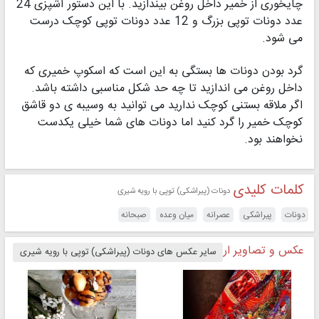
چایخوری از خمیر داخل روغن بیندازید. با این دستور آشپزی 24
عدد دونات توپی بزرگ و 12 عدد دونات توپی کوچک درست
می شود.
گرد بودن دونات ها بستگی به این است که اسکوپ خمیری که
داخل روغن می اندازید تا چه حد شکل مناسبی داشته باشد.
اگر ملاقه بستنی کوچک ندارید می توانید به وسیبه ی دو قاشق
کوچک خمیر را گرد کنید اما دونات های شما خیلی یکدست
نخواهند بود.
کلمات کلیدی
دونات (پیراشکی) توپی با رویه شیری
دونات
پیراشکی
عصرانه
میان وعده
صبحانه
عکس و تصاویر ارسالی از دونات (پیراشکی) توپی با رویه شیری
سایر عکس های دونات (پیراشکی) توپی با رویه شیری