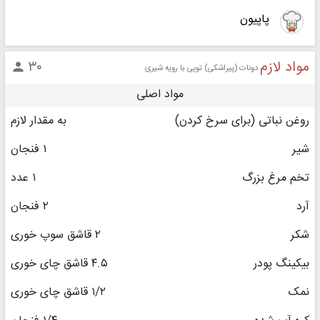
پاپیون
مواد لازم
۳۰

دونات (پیراشکی) توپی با رویه شیری
مواد اصلی
روغن نباتی (برای سرخ کردن)
به مقدار لازم
شیر
۱ فنجان
تخم مرغ بزرگ
۱ عدد
آرد
۲ فنجان
شکر
۲ قاشق سوپ خوری
بیکینگ پودر
۴.۵ قاشق چای خوری
نمک
۱/۲ قاشق چای خوری