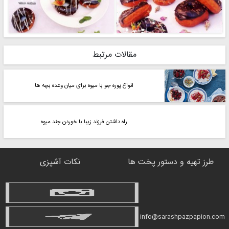
مقالات مرتبط
انواع پوره جو با میوه برای میان وعده بچه ها
راه داشتن فرزند زیبا با خوردن چند میوه
طرز تهیه و دستور پخت ها
نکات آشپزی
info@sarashpazpapion.com