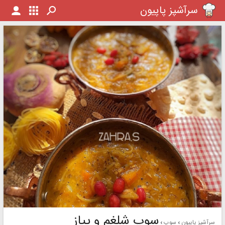
سرآشپز پاپیون
سوپ شلغم و پیاز
سرآشپز پاپیون
سوپ