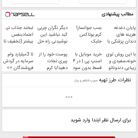
مطالب پیشنهادی
پایان دغدغه
بمب جوانساز!
دیگر نگران چربی
لبخند جذاب تر،
هزینه های
کرم بوتاکس
کبد نباشید این
اعتمادبنفس
دندان پزشکی با
جلبک
نوشیدنی راه حل
بیشتر (تخفیف تا
پک سفید کننده
اسپیرولینا50%تخفیف
شماست55%تخفیف
امشب)
با این روش توی
خرید موبایل با
پوست خود را از
تا 3میلیارد وام
خانگی
خونه،سفیدی و
اسنپ پی | در ۴
پیری نجات
سرمایه در گردش
Chef Z@hra
....
زیبایی دندوناتو
قسط بدون سود
دهید!با کرم
فروشندگان =>
برگردون
و کارمزد!
ضدچروک جلبک
فروشگاهت رو
نظرات طرز تهیه
(40%off)
سوپ شلغم و پیاز
ثبت کن
برای ارسال نظر ابتدا وارد شوید
کوثر‌_م
❤marziii❤