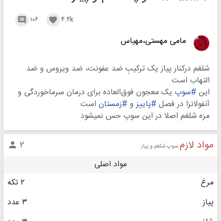
۱۰۶
۴.۴k


مامی مهستی،مهیاس
شلغم درکنار پیاز یک ترکیبِ ضد عفونت، ضد ویروس و ضد
التهاب است
این
#سوپ
یک معجون فوق‌العاده برای درمان سرماخوردگی و
آنفولانزا در فصل
#پاییز
و
#زمستان
است
مزه شلغم اصلا در این سوپ حس نمیشود
مواد لازم
۲

سوپ شلغم و پیاز
مواد اصلی
مرغ
۲ تکه
پیاز
۳ عدد