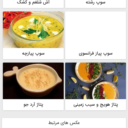
سوپ رشته
آش شلغم و کشک
سوپ پیاز فرانسوی
سوپ پیازچه
پتاژ هویج و سیب زمینی
پتاژ آرد جو
عکس های مرتبط