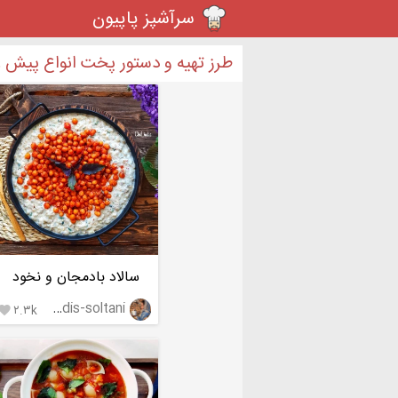
سرآشپز پاپیون
طرز تهیه و دستور پخت انواع پیش غ
سالاد بادمجان و نخود
hadis-soltani
۲.۳k
