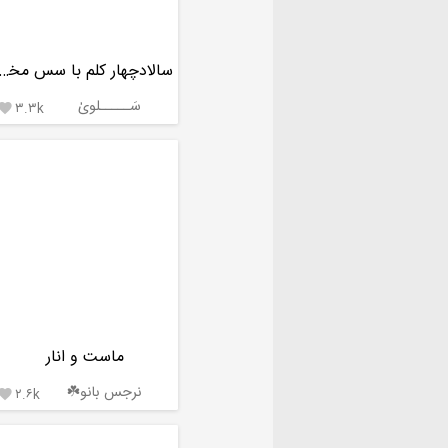
سالادچهار کلم با سس مخ
سَـــــلویٰ
۳.۳k

ماست و انار
نرجس بانو☘️
۲.۶k
