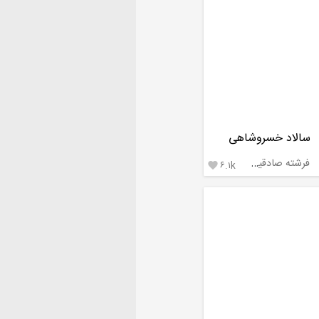
سالاد خسروشاهی
فرشته صادقیان
۶.۱k
