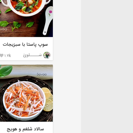
سوپ پاستا با سبزیجات
سَـــــلویٰ
۱.۷k

سالاد شلغم و هویج