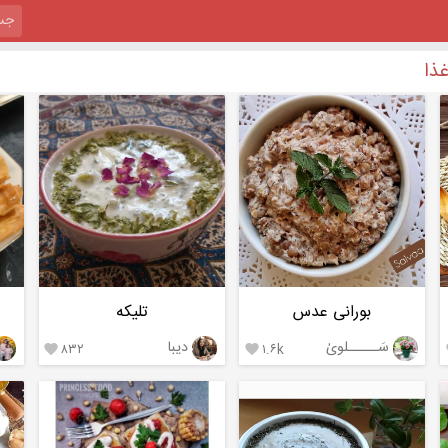
ذا
بورانی عدس
تلیکه
سَـــــلویٰ
دیبا
۸۳۲
۱.۶k

