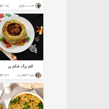
سَـــــلویٰ
۱.۲k

کلم برگ شکم پر
نیره اعظم زنجانی
۹۳۲
