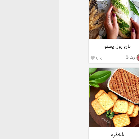
نان رول پستو
رها☕️
۱.۱k

مُحَمَّره