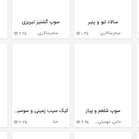
صوص
سالاد لبو و پنیر
سوپ گشنیز تبریزی
سحرسالاری
سحرسالاری
۲.۶k
۱.۳k


سوپ شلغم و پیاز
کیک سیب زمینی و سوسیس
مامی مهستی،مهیاس
حنا
۶.۳k
۴.۴k

