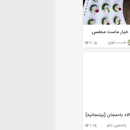
خیار ماست مجلسی
سَـــــلویٰ
۳.۰k

اد بادمجان (بیتنجانیه)
یاسمین بانو
۲.۹k
