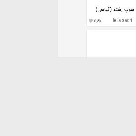
سوپ رشته (گیاهی)
leila sadri
۲.۶k

رولت سیب زمینی
Fariba64
۳.۰k
