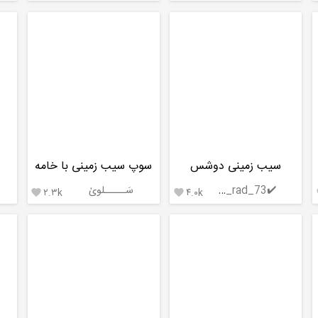
سیب زمینی دوشس
سوپ سیب زمینی با خامه
✔️Mrs_rad_73
سَـــــلویٰ
۲.۳k
۴.۰k

