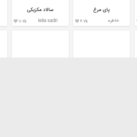
پای مرغ
سالاد مکزیکی
خاطره
leila sadri
۱۱.۷k
۴.۷k


سوپ کلم
سالاد ماکارونی با کاهو
Princess_Food
Princess_Food
۵.۸k
۲.۶k

