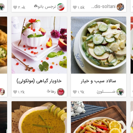
hadis-soltani
نرجس بانو☘️
۲.۰k
۱.۵k


سالاد سیب و خیار
خاویار گیاهی (مولکولی)
سَـــــلویٰ
رها☕️
۱.۲k
۱.۹k

