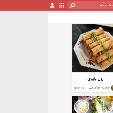
رول پنیری
فرشته صادقیان
۲.۶k
