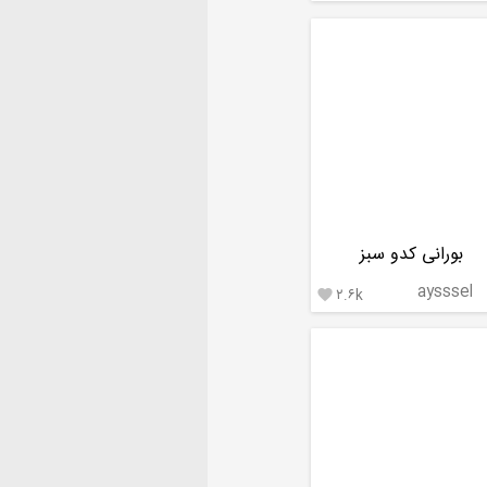
بورانی کدو سبز
aysssel
۲.۶k
