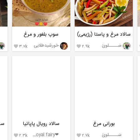
سالاد مرغ و پاستا (رژیمی)
سوپ بلغور و مرغ
سَـــــلویٰ
خورشیدطلایی
۳.۷k
۲.۹k


بورانی مرغ
سالاد رویال پاپاتیا
سال
سَـــــلویٰ
❤Royal.fairy❤
۲.۳k
۲.۷k

