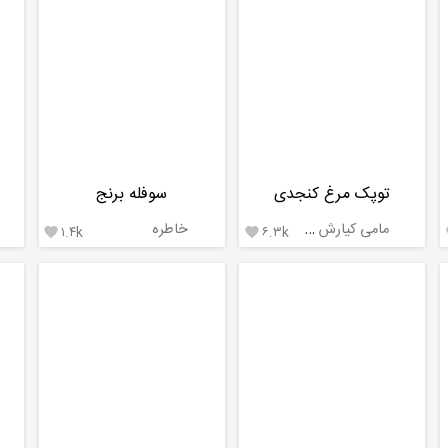
توپک مرغ کنجدی
سوفله برنج
مامی کیارش کیارا
خاطره
۱.۴k
۶.۳k

