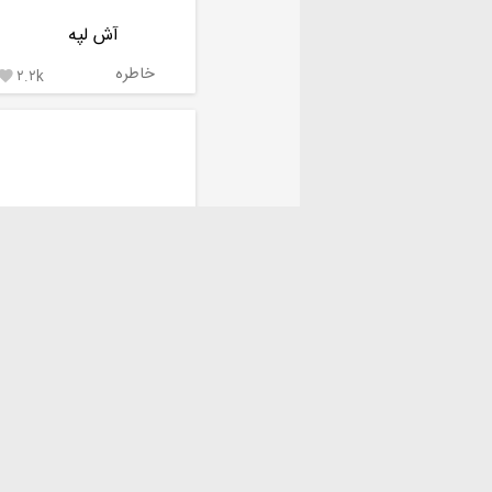
آش لپه
خاطره
۲.۲k

سالاد عدس مخصوص
aysssel
۵.۱k
