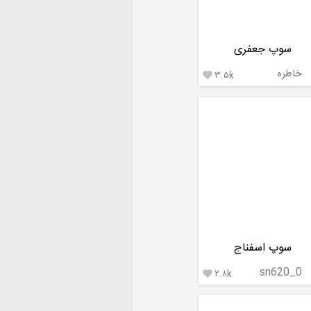
سوپ جعفری
خاطره
۳.۵k

سوپ اسفناج
sn620_0
۲.۸k
