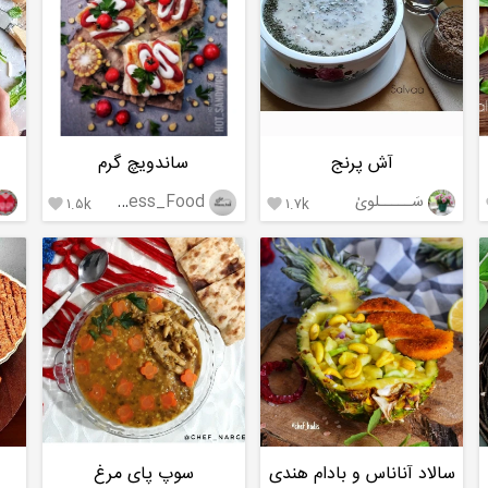
آش پرنج
ساندویچ گرم
سَـــــلویٰ
Princess_Food
۱.۵k
۱.۷k


سالاد آناناس و بادام هندی
سوپ پای مرغ