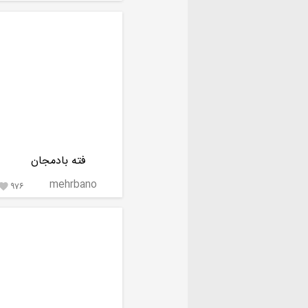
فته بادمجان
mehrbano
۹۷۶
