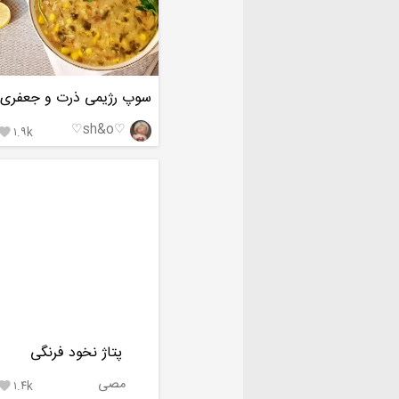
سوپ رژیمی ذرت و جعفری
♡sh&o♡
۱.۹k

پتاژ نخود فرنگی
مصی
۱.۴k
