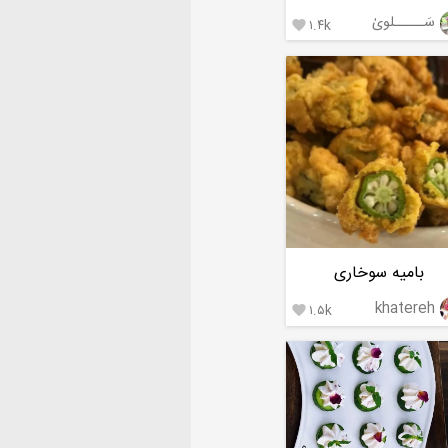
سَـــــلویٰ
۱.۴k

بامیه سوخاری
khatereh
۱.۵k
