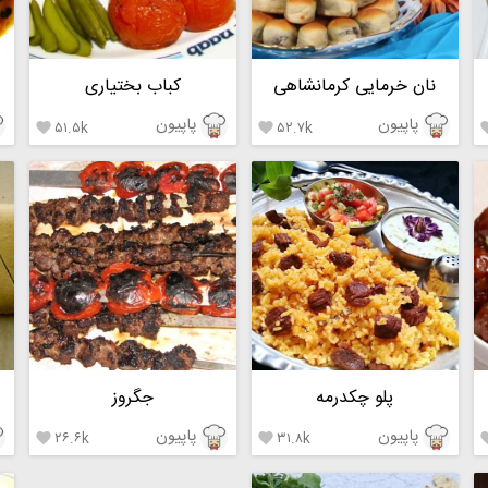
نان خرمایی کرمانشاهی
کباب بختیاری
پاپیون
پاپیون
۵۱.۵k
۵۲.۷k


پلو چکدرمه
جگروز
پاپیون
پاپیون
۲۶.۶k
۳۱.۸k

