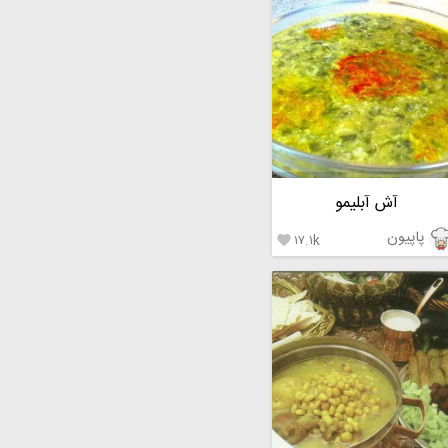
آش آبلیمو
پاپیون
۱۷.۱k
