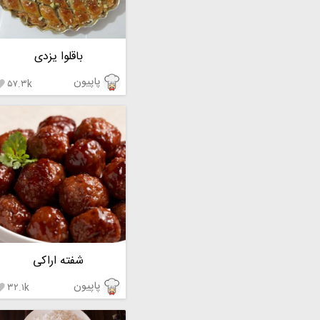
باقلوا یزدی
پاپیون
۵۷.۳k

شفته اراکی
پاپیون
۳۲.۱k
