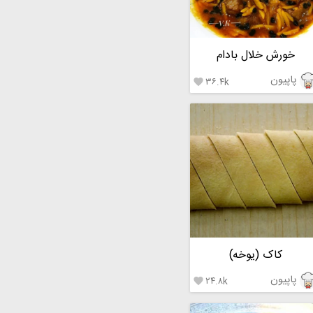
خورش خلال بادام
پاپیون
۳۶.۴k

کاک (یوخه)
پاپیون
۲۴.۸k
