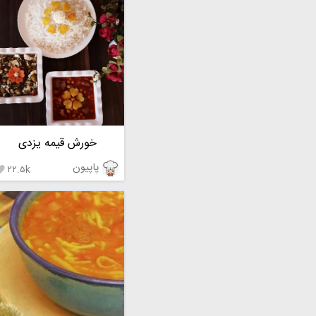
خورش قیمه یزدی
پاپیون
۲۲.۵k
