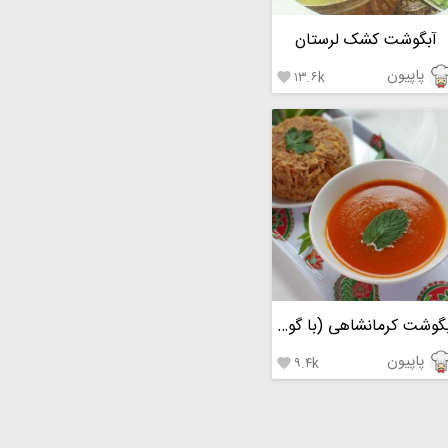
آبگوشت کشک لرستان
پاپیون
۱۳.۶k

آبگوشت کرمانشاهی (با گوجه سبز)
پاپیون
۹.۴k
