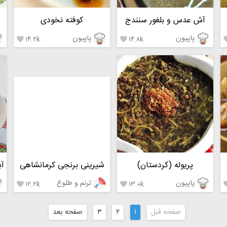
آش عدس و بلغور سنندج
کوفته نخودی
پاپیون
پاپیون
۱۴.۲k
۱۴.۸k


پریوله (کردستان)
شیرینی برنجی کرمانشاهی
پاپیون
ترنم و طلوع
۱۲.۲k
۱۳.۰k


صفحه قبل
۱
۲
۳
صفحه بعد