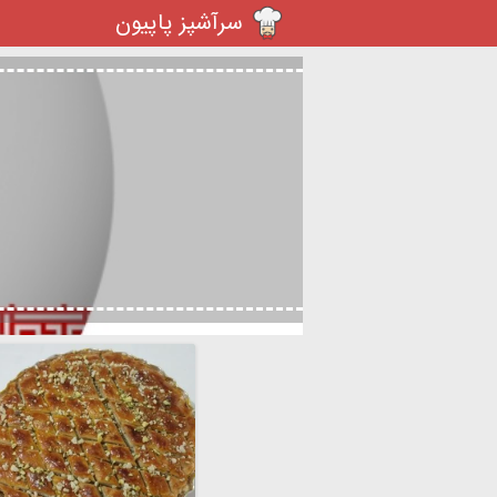
سرآشپز پاپیون