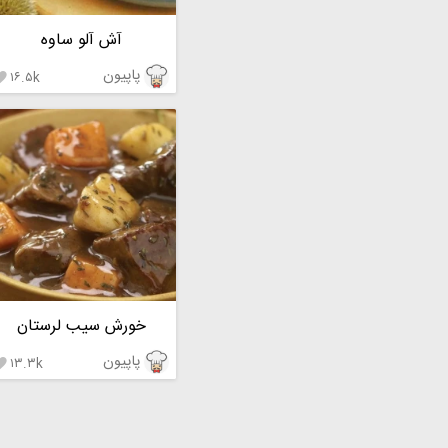
آش آلو ساوه
پاپیون
۱۶.۵k

خورش سیب لرستان
پاپیون
۱۳.۳k
