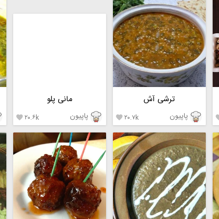
ترشی آش
مانی پلو
پاپیون
پاپیون
۲۰.۶k
۲۰.۷k

