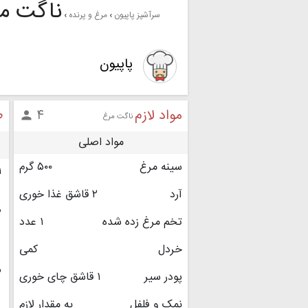
ناگت م
سرآشپز پاپیون
مرغ و پرنده
پاپیون
مواد لازم
ط
۴

ناگت مرغ
مواد اصلی
سینه مرغ
۵۰۰ گرم
۱
آرد
۲ قاشق غذا خوری
۲
تخم مرغ زده شده
۱ عدد
خردل
کمی
۳
پودر سیر
۱ قاشق چای خوری
نمک و فلفل
به مقدار لازم