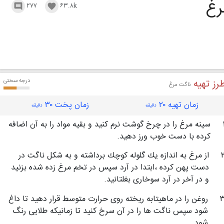
رغ
۲۷۷
۶۳.۸k


رز تهیه
درجه سختی
ناگت مرغ
زمان تهیه ۲۰
زمان پخت ۳۰
دقیقه
دقیقه
سینه مرغ را در چرخ گوشت نرم كنید و بقیه مواد را به آن اضافه
كرده با دست خوب ورز دهید.
از مرغ به اندازه یك گلوله كوچك برداشته و به شكل ناگت در
دست پهن كرده ،ابتدا در آرد سپس در تخم مرغ زده شده بزنید
و در آخر در آرد سوخاری بغلتانید.
روغن را در ماهیتابه ریخته روی حرارت متوسط قرار دهید تا داغ
شود سپس ناگت ها را در آن سرخ كنید تا زمانیكه طلایی رنگ
شود.