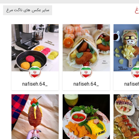
غ
سایر عکس های ناگت مرغ
_nafiseh.64
_nafiseh.64