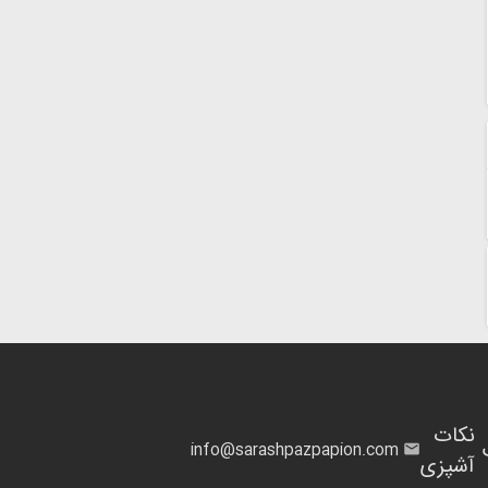
نکات
info@sarashpazpapion.com
آشپزی