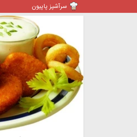
سرآشپز پاپیون