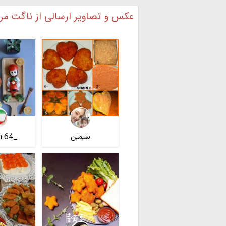
عکس و تصاویر ارسالی از ناگت مر
سیمین
_nafiseh.64