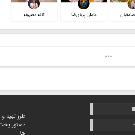
صادقیان
مامان پریاورضا
کافه عصرونه
طرز تهیه و
دستور پخت
ها